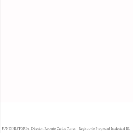
t
a
r
i
o
s
Con la tecnología de Blogger
JUNINHISTORIA. Director: Roberto Carlos Torres - Registro de Propiedad Intelectual RL-