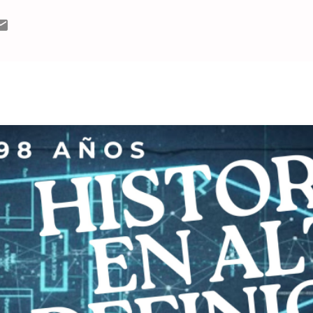
relación que ambos tienen con la platea argentina. Un nuevo mom
 para inaugurar el “Dos pájaros contraatacan”, que se enojan cu
y replican “que no es cariño, es amor”, tiene mucho de ritual, d
ciones musicales, lo que predomina en sus presentaciones es...
MÁS ENTRADAS