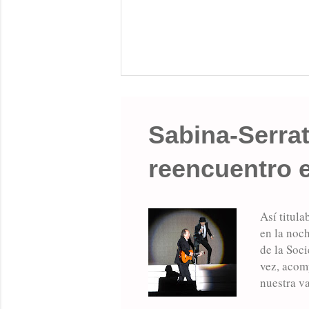
Sabina-Serrat
reencuentro 
Así titul
en la noc
de la Soci
vez, acom
nuestra va
Titanic”,