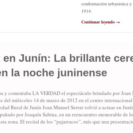
conformación urbanística y 
1914.
Continuar leyendo →
 en Junín: La brillante ce
en la noche juninense
aba y comentaba LA VERDAD el espectáculo brindado por Joan 
he del miércoles 14 de marzo de 2012 en el centro internacional
edad Rural de Junín Joan Manuel Serrat volvió a actuar en Junín
pañado por Joaquín Sabina, en un reencuentro memorable de los
sta zona. El recital de los “pajarracos”, más que una presentaci
 editado hace un mes atrás, funcionó como un recorrido por los