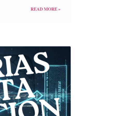
ento de estos dos fantásticos
ando les hablan de cariño por la
READ MORE »
e reencuentro. Más allá de las