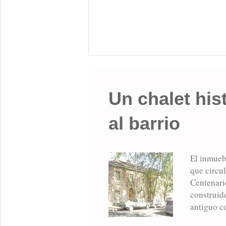
Un chalet hist
al barrio
El inmuebl
que circul
Centenario
construid
antiguo co
Mercado M