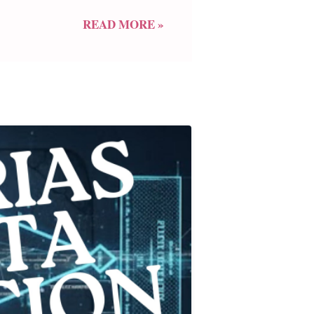
ice el Album del Centenario- con
tora de Domingo Toppazzini
READ MORE »
Nuevo, con lo que se batió un
e...