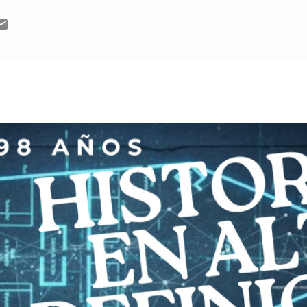
liano y el “chalet de propiedad de Arturo Davanzo, edificado –d
os adelantos de confort y de comodidad”. La empresa construc
evantó la “Casa de Renta, propiedad de Conde Hnos. en Pueblo 
tiempo en su construcción y un excelente aprovechamiento del t
MÁS ENTRADAS