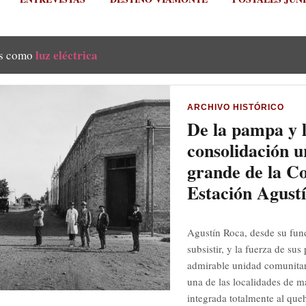
luz eléctrica
as como
ARCHIVO HISTÓRICO
De la pampa y l
consolidación u
grande de la C
Estación Agust
Agustín Roca, desde su fun
subsistir, y la fuerza de su
admirable unidad comunitar
una de las localidades de m
integrada totalmente al queh