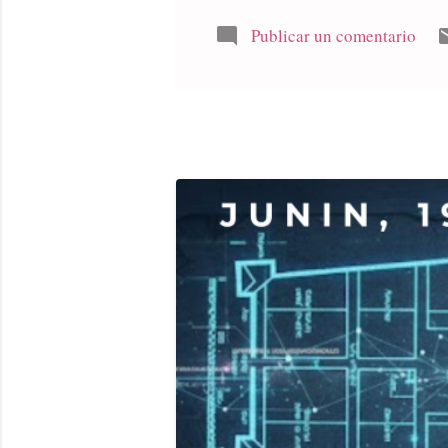
estilo ita
los últim
Publicar un comentario
también l
record de 