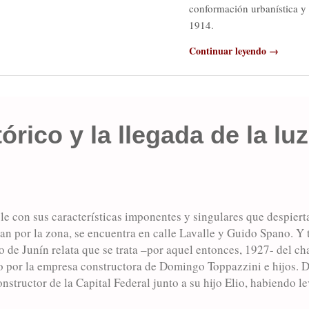
conformación urbanística y 
1914.
Continuar leyendo →
órico y la llegada de la luz
e con sus características imponentes y singulares que despierta
an por la zona, se encuentra en calle Lavalle y Guido Spano. Y t
 de Junín relata que se trata –por aquel entonces, 1927- del ch
o por la empresa constructora de Domingo Toppazzini e hijos. 
nstructor de la Capital Federal junto a su hijo Elio, habiendo l
unicipal (hoy Museo de Arte “Angel María de Rosa”), el petit 