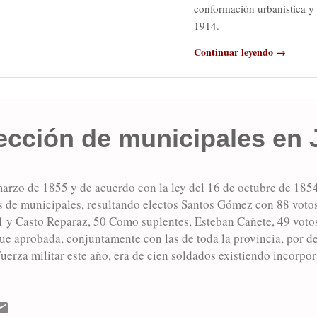
conformación urbanística y 
1914.
Continuar leyendo →
ección de municipales en 
arzo de 1855 y de acuerdo con la ley del 16 de octubre de 1854
s de municipales, resultando electos Santos Gómez con 88 voto
 y Casto Reparaz, 50 Como suplentes, Esteban Cañete, 49 votos
fue aprobada, conjuntamente con las de toda la provincia, por d
uerza militar este año, era de cien soldados existiendo incorpor
os amigos al mando de 73 indios. Se consumían en el Fuerte 150
 cada una. Próximo a finalizar el mes de noviembre se produce e
una invasión de cien indios. El día 26, Ruiz se puso en marcha