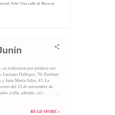
social. Foto: Una calle de Roca en
Junín
, se realizaron por primera vez
s; Luciano Gallegos, 70; Esteban
 y Juan María Giles, 43. La
ecreto del 22 de noviembre de
ados a ella, además, seis
 reses mensuales al precio de
n los alrededores de la laguna
 con 21 soldados de la Guardia
READ MORE »