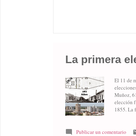
La primera el
El 11 de m
eleccione
Muñoz, 61
elección 
1855. La f
capitanej
270 pesos
de Gómez 
Publicar un comentario