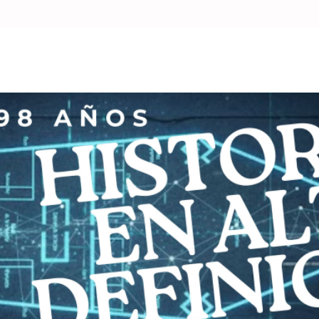
l mando del alférez Solano Villarreal y alférez Manuel Valdéz, 
l capitanejo Marian Yanquelén, descendiente del ex jefe de la tr
MÁS ENTRADAS