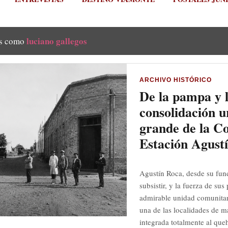
luciano gallegos
as como
ARCHIVO HISTÓRICO
De la pampa y l
consolidación u
grande de la C
Estación Agust
Agustín Roca, desde su fun
subsistir, y la fuerza de su
admirable unidad comunitar
una de las localidades de m
integrada totalmente al queh