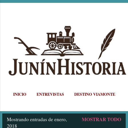
Ir al contenido principal
INICIO
ENTREVISTAS
DESTINO VIAMONTE
MÁS…
POSTALES JUNINENSES
MOSTRAR TODO
Mostrando entradas de enero,
E
2018