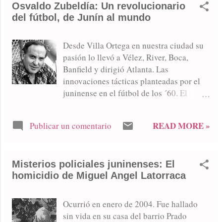
Osvaldo Zubeldía: Un revolucionario
del fútbol, de Junín al mundo
Desde Villa Ortega en nuestra ciudad su
pasión lo llevó a Vélez, River, Boca,
Banfield y dirigió Atlanta. Las
innovaciones tácticas planteadas por el
juninense en el fútbol de los ´60. El
historial en Estudiantes. El "kinder" de
Zubeldía en el fútbol colombiano. .
READ MORE »
Publicar un comentario
Misterios policiales juninenses: El
homicidio de Miguel Angel Latorraca
Ocurrió en enero de 2004. Fue hallado
sin vida en su casa del barrio Prado