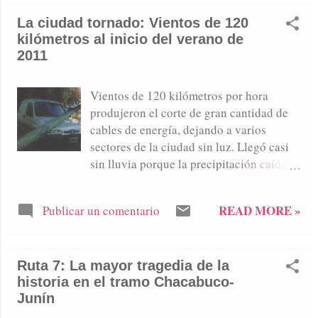
parroquia Cristo Redentor. El domingo 10
La ciudad tornado: Vientos de 120
de noviembre de 1963 fue inaugurada la
kilómetros al inicio del verano de
capilla San Cayetano que por aquel
2011
entonces dependía jurisdiccionalmente a
la parroquia Sagrado Corazón de Jesús y
la ceremonia fue encabezada por
Vientos de 120 kilómetros por hora
monseñor Roberto Bescos -entonces
produjeron el corte de gran cantidad de
vicario diocesano-. La capilla fue
cables de energía, dejando a varios
apadrinada por Mariana B. de Crocci y
sectores de la ciudad sin luz. Llegó casi
Mateo Creccia. El día de inauguración,
sin lluvia porque la precipitación caída
por la tarde, la sociedad de fomento del
no marcó registro. Ese día la máxima fue
sector de las calles Cichero y Dorrego,
de 35 grados. Al inicio del verano de
READ MORE »
se realizaron carreras de bicicleta y
Publicar un comentario
2011, el miércoles 21 de diciembre, una
juegos infantiles. Hubo una amplia
tormenta con vientos de 120 kilómetros
participación popular como lo destaca el
por hora se abatió sobre la ciudad pero
siguiente artículo del diario La Verdad:
Ruta 7: La mayor tragedia de la
con escasa cantidad de agua caída que no
Por aquel t...
historia en el tramo Chacabuco-
alcanzó a marcar registro pero dejó un
Junín
saldo de voladura de techos, caída de
árboles, postes de luz, gran cantidad de