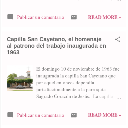
Ofelia Ravazzano. Varios episodios de
inseguridad a mediados de año
READ MORE »
Publicar un comentario
conmueven a la ciudad. También se
condena a Adalberto Cuello, asesino del
menor Tomás Santillán, homicidio
Capilla San Cayetano, el homenaje
ocurrido en Lincoln. Se inaugura el
al patrono del trabajo inaugurada en
rectorado de la UNNOBA en el chalet de
1963
Mr York. Sarmiento vuelve al Nacional
"B". El Concejo Deliberante aprueba la
enajenación del predio de la Terminal de
El domingo 10 de noviembre de 1963 fue
Omnibus. Parque Natural "Laguna de
inaugurada la capilla San Cayetano que
Gómez", epicentro de miniturismo
por aquel entonces dependía
regional en 2012.
jurisdiccionalmente a la parroquia
Sagrado Corazón de Jesús. La capilla fue
apadrinada por Mariana B. de Crocci y
Mateo Creccia. Frente de la Capilla San
READ MORE »
Publicar un comentario
Cayetano en Cichero y Dorrego,
actualmente bajo la jurisdicción de la