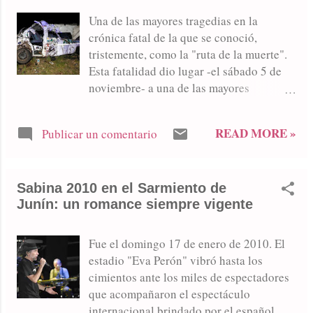
cables cortados pero no víctimas ni daños
Una de las mayores tragedias en la
personales, afortunadamente. Uno de los
crónica fatal de la que se conoció,
sectores más afectados fue el ubicado en
tristemente, como la "ruta de la muerte".
inmediaciones de Carlos Gardel y
Esta fatalidad dio lugar -el sábado 5 de
Alberdi donde cayeron postes de luz y
noviembre- a una de las mayores
quedaron diseminados por las calles
manifestaciones pidiendo la construcción
cables electrificados que automovilistas
de la autopista en la ruta 7: Llegó a reunir
READ MORE »
fundamentalmente, debieron sortear con
Publicar un comentario
dos mil personas.
mucho riesgo. Una de las voladuras de
techo se produjo en un inmueble ubicado
en la avenida República, entre Pasteur y
Sabina 2010 en el Sarmiento de
Rioja. Otr...
Junín: un romance siempre vigente
Fue el domingo 17 de enero de 2010. El
estadio "Eva Perón" vibró hasta los
cimientos ante los miles de espectadores
que acompañaron el espectáculo
internacional brindado por el español.