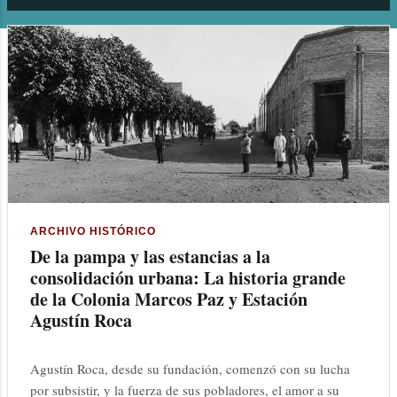
n
t
r
a
d
a
s
ARCHIVO HISTÓRICO
De la pampa y las estancias a la
consolidación urbana: La historia grande
de la Colonia Marcos Paz y Estación
Agustín Roca
Agustín Roca, desde su fundación, comenzó con su lucha
por subsistir, y la fuerza de sus pobladores, el amor a su