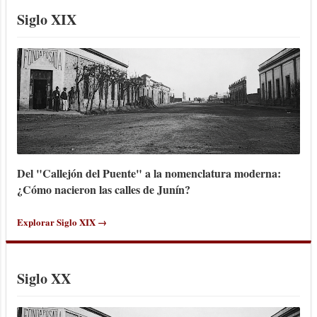
posteriormente se trasladó a la otra
Siglo XIX
esquina, en General Paz e Hipólito
Yrigoyen, edificio que hoy ocupa
“Cortés” y es uno de los pocos inmuebles
c...
Del "Callejón del Puente" a la nomenclatura moderna:
¿Cómo nacieron las calles de Junín?
Explorar Siglo XIX →
Siglo XX