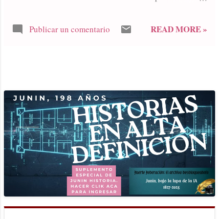
Escribe Roberto Carlos Torres Redacción
de LA VERDAD Esquina de General Paz
READ MORE »
Publicar un comentario
e Yrigoyen: un inmueble histórico que
fue mutando y hoy se convierte en un
lugar de referencia y de encuentro.
Adrián y Guillermo Pérez, continuadores
MÁS ENTRADAS
de una historia familiar siempre
relacionada con la actividad comercial.
Adrián y Guillermo Pérez son
continuadores de una larga historia de
una familia caracterizada por ser
emprendedores comerciales. Enraizados
en los orígenes con una industria local
iniciada en 1917 como “La Astur
Vasconia”, fábrica de alpargatas,
zapatillas de lona y cuero de los señores
García y Alberdi, ubicada inicialmente en
General Paz y Pellegrini y que