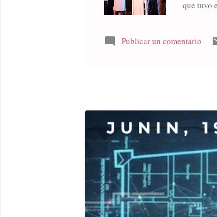
que tuvo e
obra de fi
Roberto Ca
escena in
Publicar un comentario
coordinad
Lencina (P