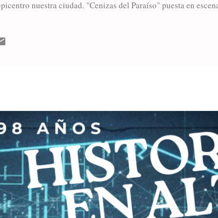
picentro nuestra ciudad. "Cenizas del Paraíso" puesta en escen
cción histórica que se presentó a sala llena en La Ranchería. En
rlos Torres, algunos de los integrantes del elenco contaron su 
tegrando "Vecinos en Escena" un programa que ya lleva 16 años
or y director Horacio Jáuregui. Ya han pasado más de doscienta
erón), Eugenia Calissan...
MÁS ENTRADAS