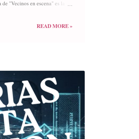
a de "Vecinos en escena" es la
trevistados por el periodista
experiencia de la puesta en
 de realización de la mano del
READ MORE »
s personas por el elenco. Juan