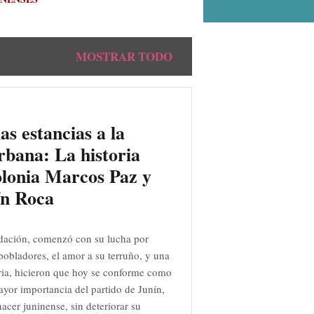
MOSTRAR TODO
as estancias a la
rbana: La historia
olonia Marcos Paz y
ín Roca
dación, comenzó con su lucha por
s pobladores, el amor a su terruño, y una
ia, hicieron que hoy se conforme como
ayor importancia del partido de Junín,
acer juninense, sin deteriorar su