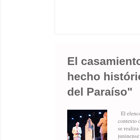
El casamiento
hecho históri
del Paraíso"
El elenco
contexto d
se realiz
juninense