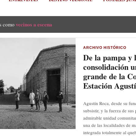
vecinos a escena
as como
ARCHIVO HISTÓRICO
De la pampa y l
consolidación u
grande de la C
Estación Agust
Agustín Roca, desde su fun
subsistir, y la fuerza de su
admirable unidad comunitar
una de las localidades de m
integrada totalmente al queh