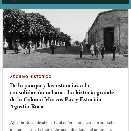
n
t
r
a
d
a
s
ARCHIVO HISTÓRICO
De la pampa y las estancias a la
consolidación urbana: La historia grande
de la Colonia Marcos Paz y Estación
Agustín Roca
Agustín Roca, desde su fundación, comenzó con su lucha
por subsistir, y la fuerza de sus pobladores, el amor a su