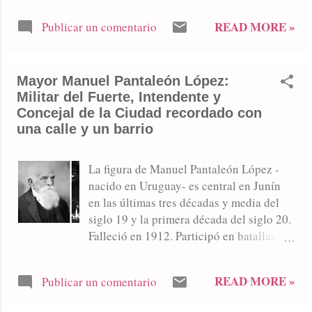
una década en períodos alternados.
READ MORE »
Publicar un comentario
Fundador de la UCR local y protagonista
de la Revolución del 93, su pragmatismo
lo llevó luego a liderar las filas
Mayor Manuel Pantaleón López:
conservadoras. Bajo sus mandatos se
Militar del Fuerte, Intendente y
inauguró el Palacio Municipal y Junín
Concejal de la Ciudad recordado con
dejó de ser pueblo para obtener el título
una calle y un barrio
de ciudad. Si hubo un hombre cuya
carrera política sintetizó las tensiones y
transformaciones de Junín en el cambio
La figura de Manuel Pantaleón López -
del siglo XIX al XX, ese fue Esteban
nacido en Uruguay- es central en Junín
Vicente Cichero. Su nombre no solo
en las últimas tres décadas y media del
figura en una de las calles que hoy
siglo 19 y la primera década del siglo 20.
atraviesa los barrios Libertad y San
Falleció en 1912. Participó en batallas de
Cayetano, sino que está impreso en los
la guerra civil entre federales y unitarios,
cimientos mismos de la institucionalidad
todo antes de ser también primer
READ MORE »
Publicar un comentario
local. Según detalla el Dr. Pablo Petraglia
presidente del Club Social. Fue
en su Historia del Honorable Concejo
intendente por sorteo. Manuel Pantaleón