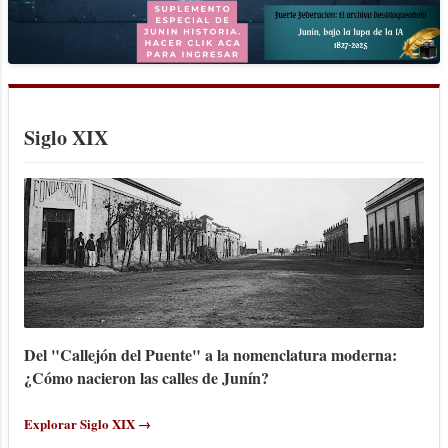
entonces la Municipalidad había estado a
cargo de la denominada Comisión
Municipal encabezada por una persona
con el cargo de Presidente, e integrada
por un Secretario y los "municipales",
Siglo XIX
como se denominaba a los restantes.
Confiter...
Del "Callejón del Puente" a la nomenclatura moderna:
¿Cómo nacieron las calles de Junín?
Explorar Siglo XIX →