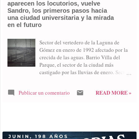
aparecen los locutorios, vuelve
del Parque.
Sandro, los primeros pasos hacia
una ciudad universitaria y la mirada
en el futuro
Sector del vertedero de la Laguna de
Gómez en enero de 1992 afectado por la
crecida de las aguas. Barrio Villa del
Parque, el sector de la ciudad más
castigado por las lluvias de enero. Sector
del murallón del balneario, roto por el
avance del agua 1992 comenzó con
READ MORE »
Publicar un comentario
fuertes lluvias en Junín que generaron
múltiples inconvenientes y anegamientos
en varios sectores de la ciudad. El más
perjudicado fue Villa del Parque donde el
MÁS ENTRADAS
agua hasta llegó a subir 30 centímetros
obligando el viernes 3 de enero a la