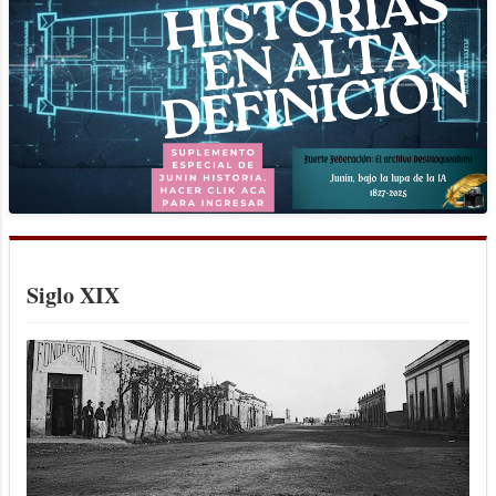
evacuación de una familia. En la laguna
de Gómez, las aguas llegaron a derribar
una parte del murallón y otros 500 metros
llegaron a estar en peligro de derrumbe y
por esta situación llegó a Junín el sábado
4 de enero el entonces director de
Hidráulica provincial ingeniero Alberto
Belossi quien sobrevoló las zonas
inundadas desde General Pinto a Junín y
anunció la construcción de un canal
aliviador para descomprimir la presión
Siglo XIX
de las aguas en las lagunas. Pero las
lluvias...