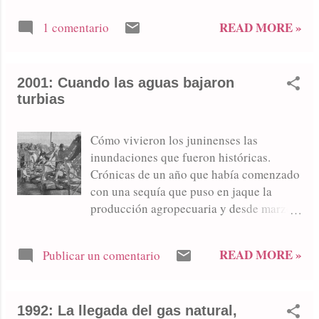
mayo y junio de 1915, se repiten las
READ MORE »
1 comentario
grandes inundaciones con características
alarmantes. En 1929 y 1930 se repite la
falta de precipitaciones. A partir de 1952
2001: Cuando las aguas bajaron
y hasta 1959, se manifiesta otra fuerte
turbias
sequía. Sequías más recientes: 2009 y en
los meses de diciembre de 2010 y enero
de 2011. Once años más tarde -en 2022-
Cómo vivieron los juninenses las
volvió a repetirse el fenómeno de la seca
inundaciones que fueron históricas.
con incidencia en los cultivos
Crónicas de un año que había comenzado
con una sequía que puso en jaque la
producción agropecuaria y desde marzo
cambio el panorama climático. Villa del
Parque bajo agua. Siete víctimas fatales
READ MORE »
Publicar un comentario
en las aguas del distrito: cuatro
pescadores y un menor de 12 años,
además de un bebé y su padre que
1992: La llegada del gas natural,
cayeron a las aguas del Salado en Villa