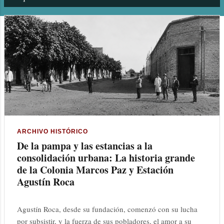
n
t
r
a
d
a
s
ARCHIVO HISTÓRICO
De la pampa y las estancias a la
consolidación urbana: La historia grande
de la Colonia Marcos Paz y Estación
Agustín Roca
Agustín Roca, desde su fundación, comenzó con su lucha
por subsistir, y la fuerza de sus pobladores, el amor a su