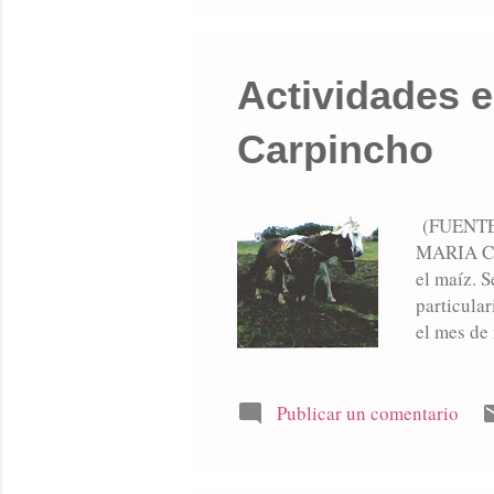
suelo, cat
Actividades 
Carpincho
(FUENTE
MARIA CEC
el maíz. S
particula
el mes de 
debía empe
tres caden
equipos de
Publicar un comentario
pudiéndose
Eliseo Rio