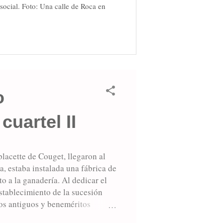
social. Foto: Una calle de Roca en
o
uartel II
acette de Couget, llegaron al
a, estaba instalada una fábrica de
o a la ganadería. Al dedicar el
stablecimiento de la sucesión
los antiguos y beneméritos
ienes procedentes del noble