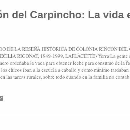
n del Carpincho: La vida 
DO DE LA RESEÑA HISTORICA DE COLONIA RINCON DEL
CILIA RIGONAT, 1949-1999, LAPLACETTE) Yerra La gente se 
mero ordeñaba la vaca para obtener leche para consumo de la fa
 los chicos iban a la escuela a caballo y como mínimo tardaban
en las tareas rurales, sobre todo cuando en la familia no conta
lizar tareas muy rudas. Se ocupaban de la quinta, se sembraban 
ontaba con montes frutales. También criaban aves de corral, cer
 cocinas eran a leña, primero se tenía un fogón que después fue
. La comisa se empezaba a hacer a eso de las 9 de la mañana de
os casos en que se apagaba, debiendo comenzar todo de nuevo.