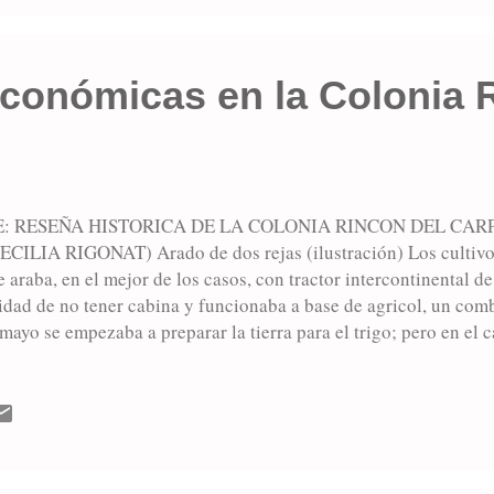
anga y pasajeros". Por suerte, dada la escasa velocidad desarroll
económicas en la Colonia 
: RESEÑA HISTORICA DE LA COLONIA RINCON DEL CAR
ILIA RIGONAT) Arado de dos rejas (ilustración) Los cultivos 
e araba, en el mejor de los casos, con tractor intercontinental d
ridad de no tener cabina y funcionaba a base de agricol, un com
mayo se empezaba a preparar la tierra para el trigo; pero en el c
zar hacia fines de enero. Los arados eran de dos rejas, tirados 
eros). Los de rejas hacían 1,5 y 2 has. por día, por eso, normal
 trabajo para hacer más rápido. Los arados tirados por tractor 
 labrar entre 7 y 8 hectáreas por día. Una anécdota famliar re
gonat vendió u tractor Zettor comprado en 1953 para adquirir m