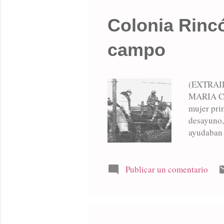
Colonia Rincó
campo
(EXTRAI
MARIA CE
mujer pri
desayuno,
ayudaban 
debían rea
veces se c
carne. Las
Publicar un comentario
querosene
fuego y l
guisa...