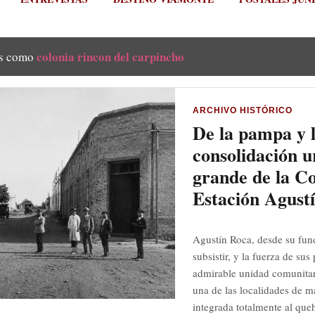
colonia rincon del carpincho
as como
ARCHIVO HISTÓRICO
De la pampa y l
consolidación u
grande de la C
Estación Agust
Agustín Roca, desde su fun
subsistir, y la fuerza de su
admirable unidad comunitar
una de las localidades de m
integrada totalmente al queh