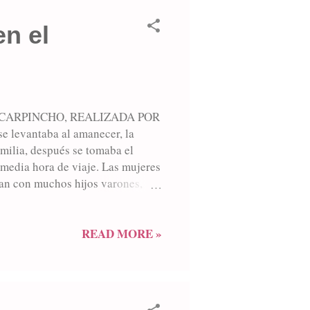
en el
 CARPINCHO, REALIZADA POR
levantaba al amanecer, la
milia, después se tomaba el
 media hora de viaje. Las mujeres
ban con muchos hijos varones,
papas, zapallos, cebollas, a
dos y corderos, para obtener la
 suplantado por la cocina a
READ MORE »
bido a las demoras en prender el
 Las comidas más comunes eran