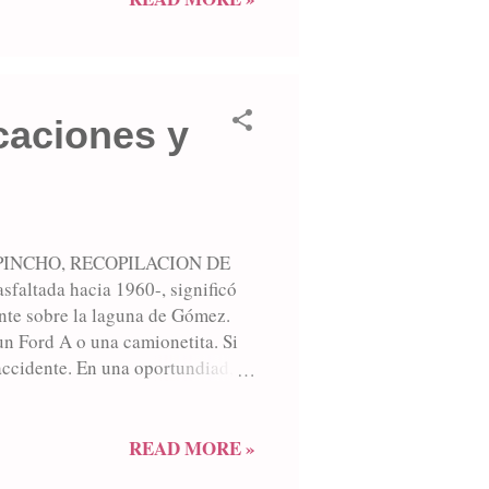
. Las mujeres iban en un breque,
caciones y
PINCHO, RECOPILACION DE
altada hacia 1960-, significó
ente sobre la laguna de Gómez.
un Ford A o una camionetita. Si
 accidente. En una oportundiad,
camionetita, con capacidad para
uta 188 aún no estaba asfaltada,
ortuna hizo que en uno de ellos
READ MORE »
letamente desarmadas, y "al