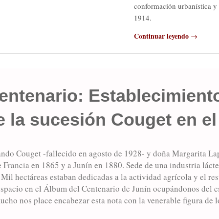
conformación urbanística y 
1914.
Continuar leyendo →
entenario: Establecimient
la sucesión Couget en el c
do Couget -fallecido en agosto de 1928- y doña Margarita Lapl
 Francia en 1865 y a Junín en 1880. Sede de una industria lácte
Mil hectáreas estaban dedicadas a la actividad agrícola y el rest
espacio en el Álbum del Centenario de Junín ocupándonos del e
ucho nos place encabezar esta nota con la venerable figura de 
on Armando Couget y doña Margarita Laplacette de Couget, qu