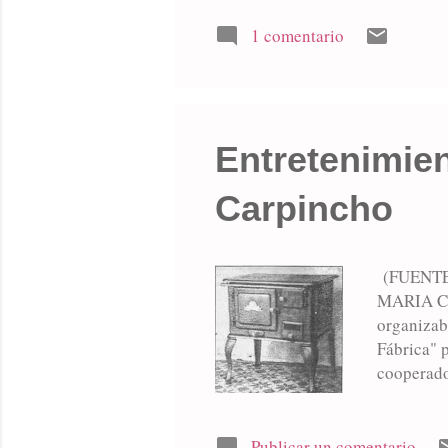
territorio
nuestra ca
1 comentario
vinieron a
Armando co
Entretenimien
Carpincho
(FUENTE
MARIA CEC
organizaba
Fábrica" p
cooperador
presidente
rifas de t
realizaba 
Publicar un comentario