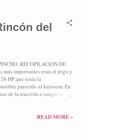
ada por ...
Rincón del
PINCHO, RECOPILACION DE
más importantes eran el trigo y
e 26 HP que tenía la
bustible parecido al kerosene En
aso de la tracción a sangre se
por 6 caballos (tres tronqueros y
mente se contaba con dos o tres
eran más grandes, tenían 3 rejas
READ MORE »
cuerda que hacia el año 1959,
ás ...