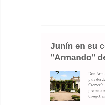
Junín en su c
"Armando" de 
Don Arman
país desde
Cremería. 
presente 
Couget, m
vecinos D