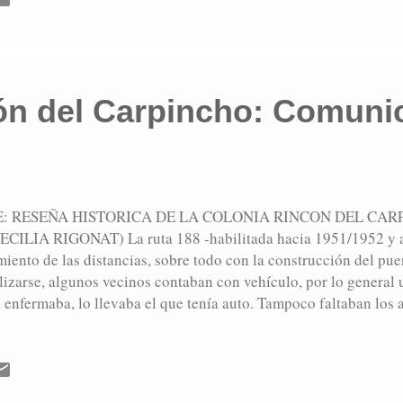
s de Baigorrita, aunque demandaba una mayor dosis de sacrificio
 por sus hermanos de a caballo, una vez que llegaban a la m...
ón del Carpincho: Comuni
: RESEÑA HISTORICA DE LA COLONIA RINCON DEL CAR
ILIA RIGONAT) La ruta 188 -habilitada hacia 1951/1952 y asf
miento de las distancias, sobre todo con la construcción del pu
lizarse, algunos vecinos contaban con vehículo, por lo general 
 enfermaba, lo llevaba el que tenía auto. Tampoco faltaban los
Marconi y Ricardo Gralatto viajaban en un Ford T -especie de 
ros en la cabina y una pequeña caja- en dirección a Junín. La r
otivo tenía guardaganados a lo largo de su recorrido. La mala f
an las ruedas del Ford T, soltándose de sus ejes, quedando comp