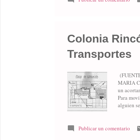
los baile
escoltadas
Colonia Rinc
Transportes
(FUENTE
MARIA CEC
un acorta
Para movi
alguien se
Humberto 
dos pasaje
por este m
Publicar un comentario
se calzar