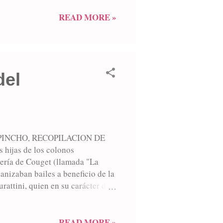
a labor de los "pionners" de
ra joven nacionalidad: ellos
READ MORE »
poblaron la importante estancia
..
del
PINCHO, RECOPILACION DE
hijas de los colonos
mería de Couget (llamada "La
anizaban bailes a beneficio de la
rattini, quien en su carácter de
 las orquestas y organizando las
siones del día de la primavera se
a. Otra alternativa era concurrir a
READ MORE »