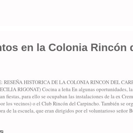
 francés, vinieron a la República Argentina , en un tiempo que l
mpaña, adelantaría vertiginosamente los altos destinos de nuest
l país en 1865. La llegada a Junín data del año 1880 y en 1885 
n una superficie actual de 7.087 hectáreas cuya explotación s.
tos en la Colonia Rincón 
: RESEÑA HISTORICA DE LA COLONIA RINCON DEL CAR
ILIA RIGONAT) Cocina a leña En algunas oportunidades, las 
n fiestas, para ello se ocupaban las instalaciones de la ex Cre
or los vecinos) o el Club Rincón del Carpincho. También se org
a de la escuela, que eran dirigidos por el voluntarioso señor Bu
 de la citada entidad, hacia las veces de animador, presentando
ortas y pasteles que se hacían en el transcurso del mismo. En oca
la elección de la reina, a la que concurrían las jóvenes de la zon