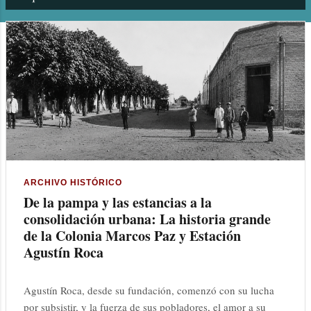
n
t
r
a
d
a
s
ARCHIVO HISTÓRICO
De la pampa y las estancias a la
consolidación urbana: La historia grande
de la Colonia Marcos Paz y Estación
Agustín Roca
Agustín Roca, desde su fundación, comenzó con su lucha
por subsistir, y la fuerza de sus pobladores, el amor a su