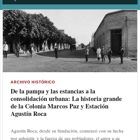
n
t
r
a
d
a
s
ARCHIVO HISTÓRICO
De la pampa y las estancias a la
consolidación urbana: La historia grande
de la Colonia Marcos Paz y Estación
Agustín Roca
Agustín Roca, desde su fundación, comenzó con su lucha
por subsistir, y la fuerza de sus pobladores, el amor a su