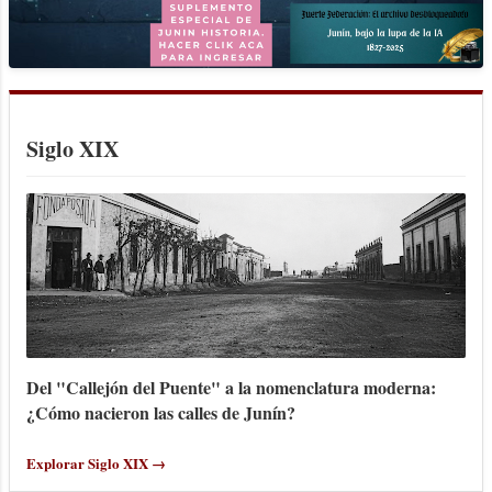
1913 por un grupo de asturianos que tuvo
la valiosa colaboración de naturales de
esa tierra y otros miembros de la
colectividad española. La finalidad
original de su creación, que no ha sufrido
Siglo XIX
modificaciones con el tiempo, y la
llegada de nuev...
Del "Callejón del Puente" a la nomenclatura moderna:
¿Cómo nacieron las calles de Junín?
Explorar Siglo XIX →