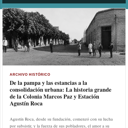
n
t
r
a
d
a
s
ARCHIVO HISTÓRICO
De la pampa y las estancias a la
consolidación urbana: La historia grande
de la Colonia Marcos Paz y Estación
Agustín Roca
Agustín Roca, desde su fundación, comenzó con su lucha
por subsistir, y la fuerza de sus pobladores, el amor a su