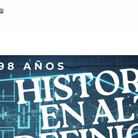
ento del General José de San Martín”. Sostuvo que “aún queda
y puso de relieve que “la gente nos acompaña desde hace treinta
l Instituto Nacional Sanmartiniano con el cual se mantiene rela
n de material vinculado al prócer libertador de ...
MÁS ENTRADAS