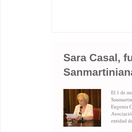
Sara Casal, f
Sanmartinian
El 1 de ma
Sanmartin
Eugenia Ca
Asociación
entidad de
la entidad