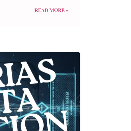
 mucho por hacer” en pos de ese
 años”. Manifestó que la entidad
READ MORE »
ción cotidiana a través del envío