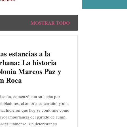
MOSTRAR TODO
as estancias a la
rbana: La historia
olonia Marcos Paz y
ín Roca
dación, comenzó con su lucha por
s pobladores, el amor a su terruño, y una
ia, hicieron que hoy se conforme como
ayor importancia del partido de Junín,
acer juninense, sin deteriorar su