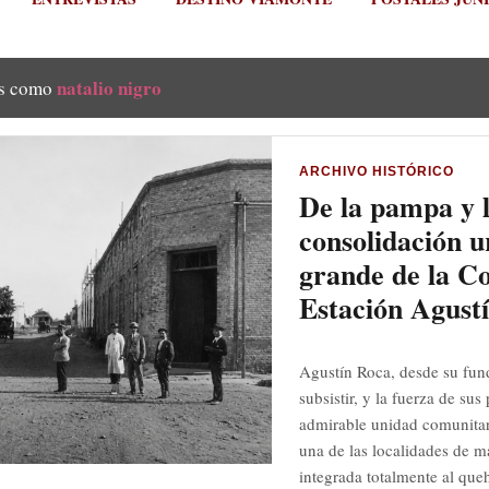
natalio nigro
as como
ARCHIVO HISTÓRICO
De la pampa y l
consolidación u
grande de la C
Estación Agust
Agustín Roca, desde su fun
subsistir, y la fuerza de su
admirable unidad comunitar
una de las localidades de m
integrada totalmente al queh