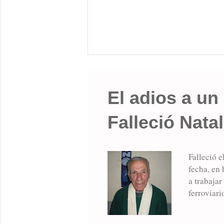
El adios a un
Falleció Nata
Falleció e
fecha, en 
a trabaja
ferroviari