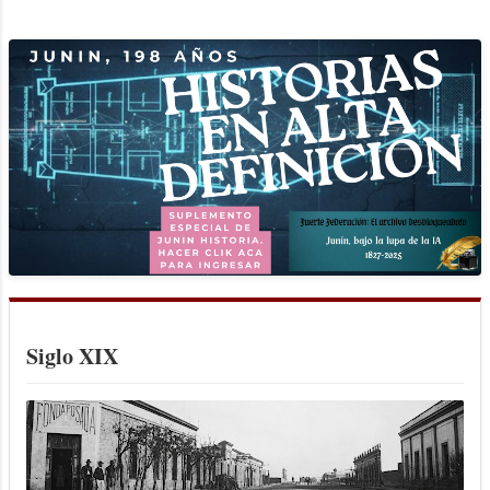
pesar de su figura -el mismo se complacía
en señalarlo-, corría del coro de la Iglesia
San Ignacio de la que por varios años fue
organista, a la Escuela Normal, ahí al
Conservatorio Musical, luego a su oficina
de clases particulares, más tarde a la vieja
casona de calle Lebensohn, para vivir
intensas y transpiradas horas de trajín en
la secretaría de la Escuela Nacional de
Comercio. Y hasta disponía de tiempo
para prometer gauchadas que las más de
las veces le complicaban la vida, contar
muy buenos chistes y deleitar a sus
Siglo XIX
interlocutores con anécdotas artísticas...