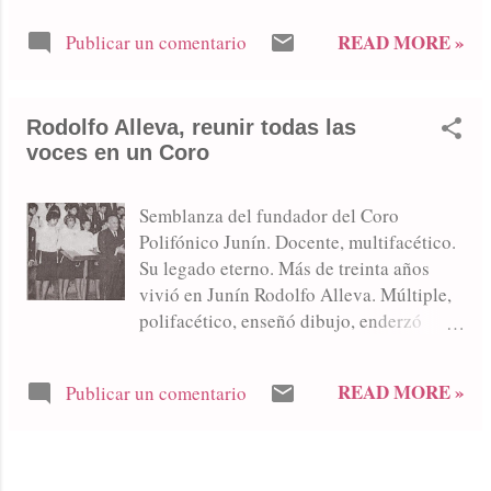
READ MORE »
Publicar un comentario
Rodolfo Alleva, reunir todas las
voces en un Coro
Semblanza del fundador del Coro
Polifónico Junín. Docente, multifacético.
Su legado eterno. Más de treinta años
vivió en Junín Rodolfo Alleva. Múltiple,
polifacético, enseñó dibujo, enderzó
caligrafías, transmitió vivencias y
sapiencia musical, comunicó amor por la
READ MORE »
Publicar un comentario
belleza. Hasta enseñó matemática y guió
a preocupados estudiantes por las áridas
columnas lineadas de la contabilidad.
Con una sustancial dosis de bohemia, a
MÁS ENTRADAS