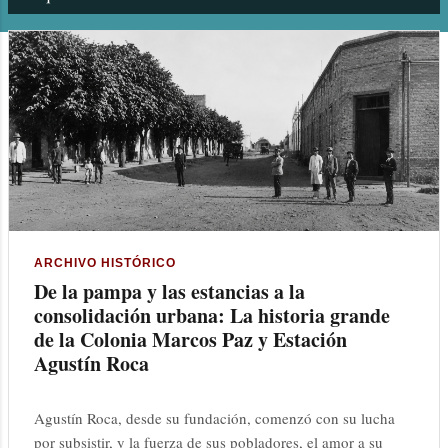
n
t
r
a
d
a
s
ARCHIVO HISTÓRICO
De la pampa y las estancias a la
consolidación urbana: La historia grande
de la Colonia Marcos Paz y Estación
Agustín Roca
Agustín Roca, desde su fundación, comenzó con su lucha
por subsistir, y la fuerza de sus pobladores, el amor a su