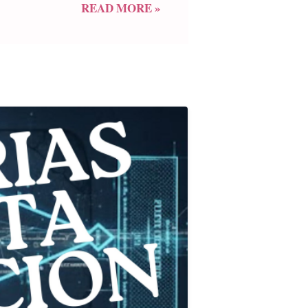
onto, se encontró inmersa -dicen
READ MORE »
culaban sobre la solución