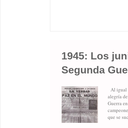
1945: Los jun
Segunda Guer
Al igual q
alegría de
Guerra en
campeones
que se su
MAS SOBR