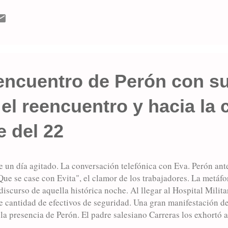
E LA BATALLA DE BERLIN) y el derrumbe inminente del nazis
s de celebración también en nuestra ciudad, algunas de ellas p
es al Pacífico y la influyente comunidad británica que por aque
Verdad cuenta en su edición del miércoles 9 de mayo de 1945 qu
encuentro de Perón con s
el reencuentro y hacia la c
 del 22
 un día agitado. La conversación telefónica con Eva. Perón ant
ue se case con Evita", el clamor de los trabajadores. La metáfo
discurso de aquella histórica noche. Al llegar al Hospital Milit
e cantidad de efectivos de seguridad. Una gran manifestación de
la presencia de Perón. El padre salesiano Carreras los exhortó 
aran al centro. No obstante, una delegación de obreros se entre