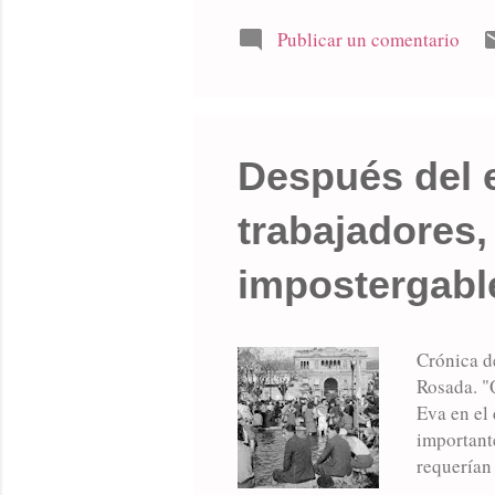
MAS SOBR
actividade
Publicar un comentario
Buenos Air
diario La 
Después del 
trabajadores, 
impostergable
Crónica de
Rosada. "Q
Eva en el 
important
requerían 
que retorn