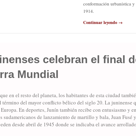
conformación urbanística y 
1914.
Continuar leyendo →
inenses celebran el final d
ra Mundial
ue en el resto del planeta, los habitantes de esta ciudad tambi
l término del mayor conflicto bélico del siglo 20. La juninense q
 Europa. En deportes, Junín también recibe con entusiasmo y en
 sudamericanos de lanzamiento de martillo y bala, Juan Fusé y
ceden desde abril de 1945 donde se indicaba el avance arrollado
E LA SEGUNDA GUERRA MUNDIAL) en Europa llegando al c