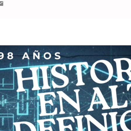
bienro platense y otros, al centro de Buenos Aires. "Eva, de pr
Vargas- en los corrillos políticos de su patria chica quie espe
 a la acefalía en la comuna juninen...
MÁS ENTRADAS