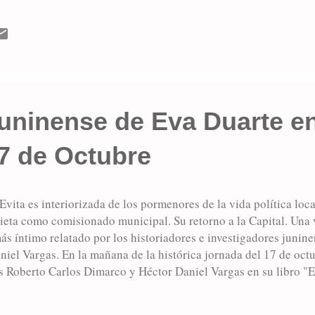
ue había sido recientemente liberado. Les dijo que el coronel n
n, en uno de los balcones a causa de su estado de salud. A Eva l
la estricta aplicación de los reglamentos castrenses. Por media
 la libertad, iba caminando a ...
juninense de Eva Duarte en
7 de Octubre
Evita es interiorizada de los pormenores de la vida política loca
ieta como comisionado municipal. Su retorno a la Capital. Una v
ás íntimo relatado por los historiadores e investigadores juni
iel Vargas. En la mañana de la histórica jornada del 17 de octu
s Roberto Carlos Dimarco y Héctor Daniel Vargas en su libro "E
va en nuestra ciudad, alojada en la casa de su familia al 171 de 
 encolumnamiento de obreros que espontáneamente al llegar a las