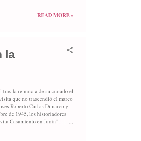
o se hacía presente tal como lo
e fue prohibido el acceso en
READ MORE »
ción de Mercante que, habiendo
 la
l tras la renuncia de su cuñado el
isita que no trascendió el marco
nenses Roberto Carlos Dimarco y
bre de 1945, los historiadores
vita Casamiento en Junín",
calle Arias. Estaba distante del
 fábricas se dirigieron unos a la