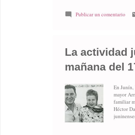
Mercante q
solicitaba
Publicar un comentario
razón de 
recuperado
La actividad 
mañana del 1
En Junín, 
mayor Arr
familiar m
Héctor Dan
juninense
ubican a E
creciente