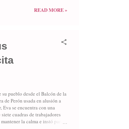
mo, dieron lugar a múltiples
romovidas desde el Ferrocarril
READ MORE »
l tiempo residía en la ciudad. El
e "Junín,...
us
ita
e su pueblo desde el Balcón de la
ra de Perón usada en alusión a
ar, Eva se encuentra con una
 siete cuadras de trabajadores
a mantener la calma e instó para
vistó con el teniente coronel