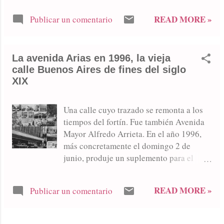
que arranca en 1938. La recordada
READ MORE »
Publicar un comentario
Tienda Santa Teresita. Breves reseñas.
La avenida Arias en 1996, la vieja
calle Buenos Aires de fines del siglo
XIX
Una calle cuyo trazado se remonta a los
tiempos del fortín. Fue también Avenida
Mayor Alfredo Arrieta. En el año 1996,
más concretamente el domingo 2 de
junio, produje un suplemento para el
Diario Democracia, donde se reproduce
el movimiento de la avenida Arias.
READ MORE »
Publicar un comentario
Movimiento comercial. Evolución de la
avenida, en fotos, siglos XIX y XX.
Comercios de 1996. El San Carlos. El fin