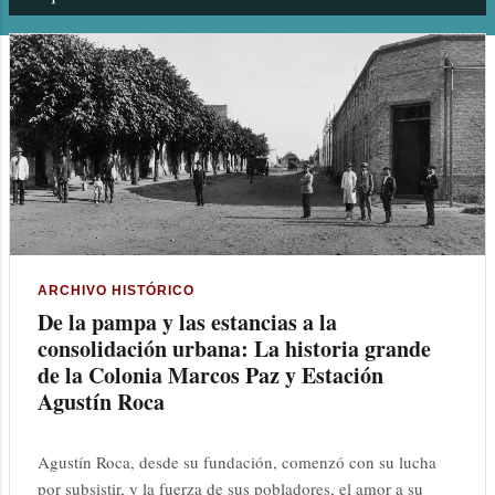
n
t
r
a
d
a
s
ARCHIVO HISTÓRICO
De la pampa y las estancias a la
consolidación urbana: La historia grande
de la Colonia Marcos Paz y Estación
Agustín Roca
Agustín Roca, desde su fundación, comenzó con su lucha
por subsistir, y la fuerza de sus pobladores, el amor a su