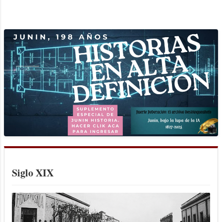
del Banco de Junín y el principio del
MÁS ENTRADAS
BCP. A los juninenses quizás nos pase lo
que a la mayoría de los habitantes de
otras grandes ciudades del país, ni hablar
de Capital Federal. El hecho de circular
diariamente por nuestras calles y veredas,
apresurados, preocupados y hasta casi
"halando solos" por el cúmulo de
ocupaciones y pensamientos que nos
carga esta vida moderna de fin de siglo,
provoca que no reparemos en las
características de nuestra ciudad,
principalmente en arterias como las que
nos ocupan. La avenida Arias, una de
Siglo XIX
ellas lleva en toda su extensión un
movimiento fluído, dinámico, uni...