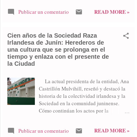
una ciudad construida sobre la
READ MORE »
Publicar un comentario
diversidad. Mucho antes de la llegada del
hombre occidental, estas tierras
pertenecían a los pueblos originarios, los
Cien años de la Sociedad Raza
verdaderos dueños de un territorio que
Irlandesa de Junín: Herederos de
luego, a partir de 1492, empezaron a ser
una cultura que se prolonga en el
desplazados, a partir de enfrentamientos,
tiempo y enlaza con el presente de
con la llegada de los europeos. A lo largo
la Ciudad
de los siglos, distintas corrientes
migratorias fueron dejando su huella en
la identidad juninense. Entre finales del
La actual presidenta de la entidad, Ana
siglo XIX y mediados del XX, luego de
Castrillón Mulvihill, reseñó y destacó la
su fundación, la ciudad vivió una de sus
historia de la colectividad irlandesa y la
etapas más intensas de inmigración, en
Sociedad en la comunidad juninense.
sintonía con lo que ocurría en todo el
Cómo continúan los actos por la
país, con mayor densidad luego de las
celebración del siglo de vida
guerras mundiales. Entre los europeos
institucional. Apellidos de familias
READ MORE »
Publicar un comentario
que emigraron, españoles, italianos y
irlandesas en Junín. El acta número 1 de