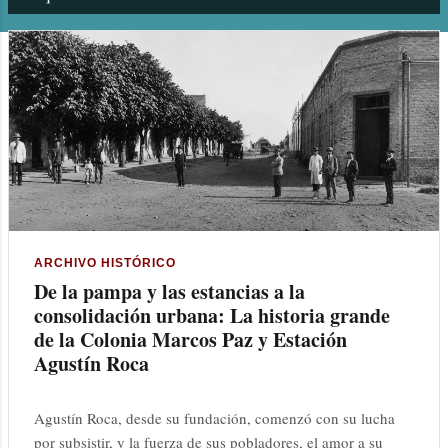
n
t
r
a
d
a
s
ARCHIVO HISTÓRICO
De la pampa y las estancias a la
consolidación urbana: La historia grande
de la Colonia Marcos Paz y Estación
Agustín Roca
Agustín Roca, desde su fundación, comenzó con su lucha
por subsistir, y la fuerza de sus pobladores, el amor a su