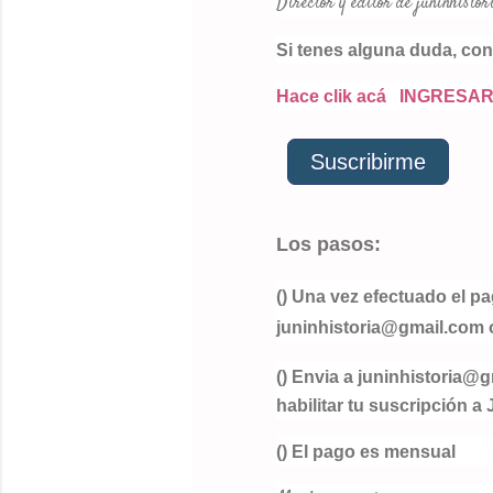
Director y editor de juninhistor
Si tenes alguna duda, co
Hace clik acá INGRESA
Suscribirme
Los pasos:
() Una vez efectuado el p
juninhistoria@gmail.com 
() Envia a juninhistoria@
habilitar tu suscripción a
() El pago es mensual