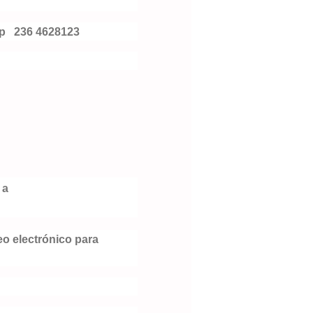
pp
236 4628123
 a
o electrónico para 