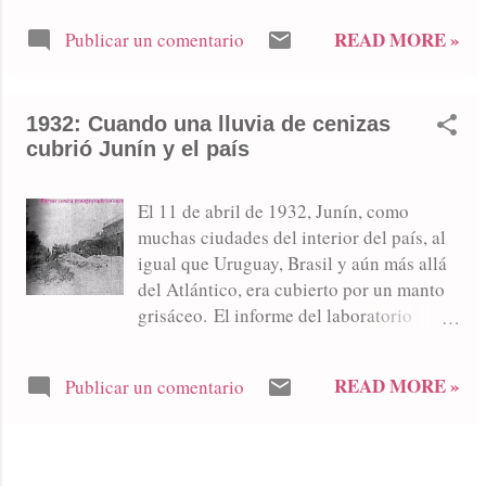
Empleados del Ferrocarril BAP, Sociedad
READ MORE »
Publicar un comentario
Francesa de Socorros Mutuos, Sociedad
Agraria de Junín, Círculo de Obreros,
Centro Social Democrático,
1932: Cuando una lluvia de cenizas
"Instituciones piadosas", Cosmopolita de
cubrió Junín y el país
Trabajadores, Sociedad Comercio e
Industria de Junín, Centro Empleados de
Comercio, Liga Agrícola Ganadera,
El 11 de abril de 1932, Junín, como
Centro Juventud Estudiosa, Centro
muchas ciudades del interior del país, al
Asturiano, Sociedad Patronal de
igual que Uruguay, Brasil y aún más allá
Peluqueros, Sarmiento Foot-Ball Club.
del Atlántico, era cubierto por un manto
grisáceo. El informe del laboratorio
Milani.
READ MORE »
Publicar un comentario
MÁS ENTRADAS