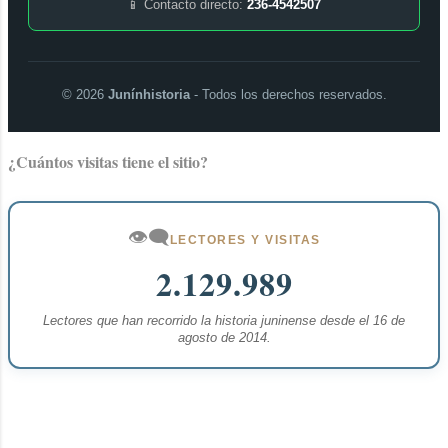
📱 Contacto directo:
236-4542507
©
2026
Junínhistoria
- Todos los derechos reservados.
¿Cuántos visitas tiene el sitio?
👁️‍🗨️
LECTORES Y VISITAS
2.129.989
Lectores que han recorrido la historia juninense desde el 16 de
agosto de 2014.
Con la tecnología de Blogger