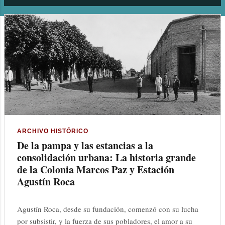
n
t
r
a
d
a
s
ARCHIVO HISTÓRICO
De la pampa y las estancias a la
consolidación urbana: La historia grande
de la Colonia Marcos Paz y Estación
Agustín Roca
Agustín Roca, desde su fundación, comenzó con su lucha
por subsistir, y la fuerza de sus pobladores, el amor a su