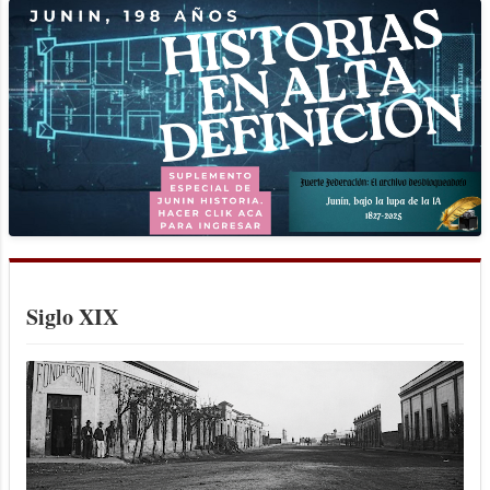
tropa y por la misma razón el vecindario
no tendrá los aumentos que debía: esta
medida es de preferencia". Razón de
sobra tenía el comandante García al
referirse al progreso del fuerte. En efecto,
la situación de la tropa y la del vecindario
se tornaba cada vez más crítica, en
especial la de la primera que se hallaba
semidesnuda según lo hacía notar el jefe
del regimiento 4 de Campaña por medio
de la nota que a continuación se
Siglo XIX
reproduce: " Fuerte Federación, agosto 6
de 1835.- ...