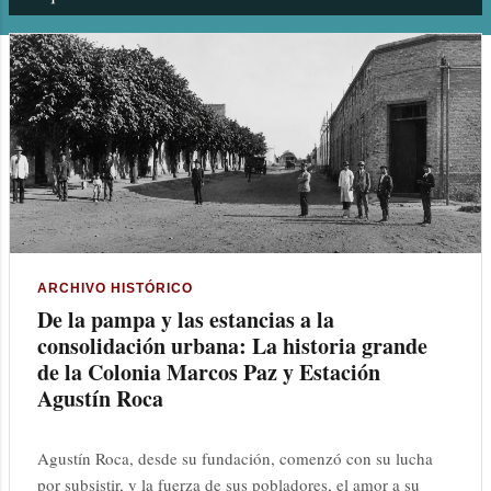
n
t
r
a
d
a
s
ARCHIVO HISTÓRICO
De la pampa y las estancias a la
consolidación urbana: La historia grande
de la Colonia Marcos Paz y Estación
Agustín Roca
Agustín Roca, desde su fundación, comenzó con su lucha
por subsistir, y la fuerza de sus pobladores, el amor a su