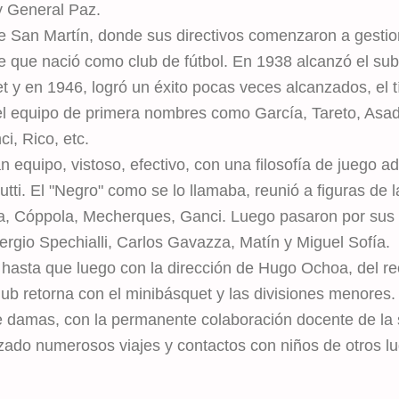
 y General Paz.
e San Martín, donde sus directivos comenzaron a gestio
se que nació como club de fútbol. En 1938 alcanzó el s
y en 1946, logró un éxito pocas veces alcanzados, el tí
el equipo de primera nombres como García, Tareto, Asad 
i, Rico, etc.
 equipo, vistoso, efectivo, con una filosofía de juego a
ti. El "Negro" como se lo llamaba, reunió a figuras de la
a, Cóppola, Mecherques, Ganci. Luego pasaron por sus f
Sergio Spechialli, Carlos Gavazza, Matín y Miguel Sofía.
 hasta que luego con la dirección de Hugo Ochoa, del r
club retorna con el minibásquet y las divisiones menores
e damas, con la permanente colaboración docente de la 
zado numerosos viajes y contactos con niños de otros l