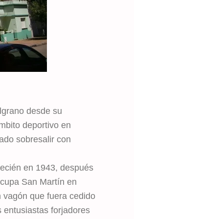
elgrano desde su
ámbito deportivo en
rado sobresalir con
recién en 1943, después
ocupa San Martín en
un vagón que fuera cedido
s entusiastas forjadores