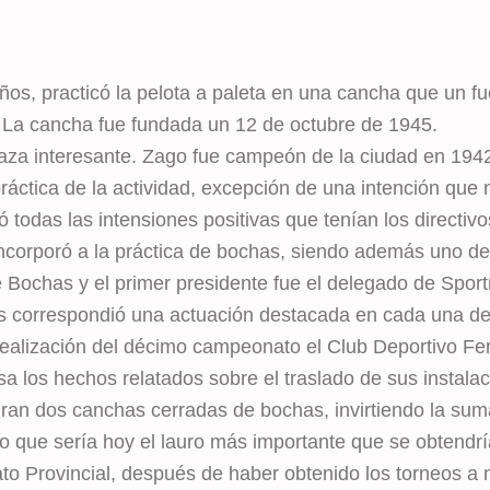
años, practicó la pelota a paleta en una cancha que un fu
 La cancha fue fundada un 12 de octubre de 1945.
plaza interesante. Zago fue campeón de la ciudad en 194
áctica de la actividad, excepción de una intención que
 todas las intensiones positivas que tenían los directiv
ncorporó a la práctica de bochas, siendo además uno de
 Bochas y el primer presidente fue el delegado de Spo
os correspondió una actuación destacada en cada una de
realización del décimo campeonato el Club Deportivo Fer
sa los hechos relatados sobre el traslado de sus instala
ran dos canchas cerradas de bochas, invirtiendo la suma
lo que sería hoy el lauro más importante que se obtendrí
 Provincial, después de haber obtenido los torneos a niv