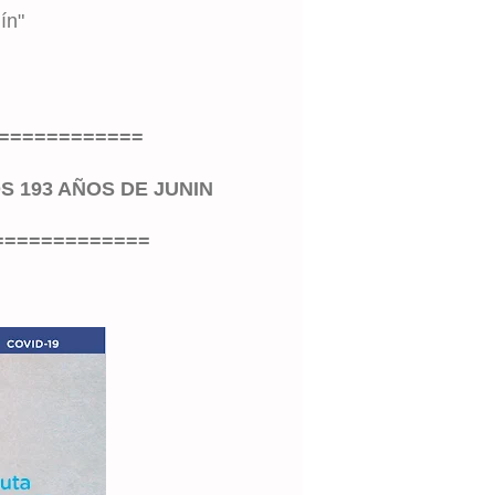
ín"
============
S 193 AÑOS DE JUNIN
=============