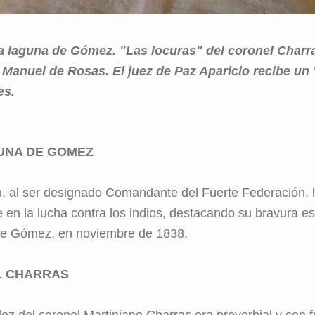
la laguna de Gómez. "Las locuras" del coronel Char
Manuel de Rosas. El juez de Paz Aparicio recibe un 
es.
UNA DE GOMEZ
n, al ser designado Comandante del Fuerte Federación, h
e en la lucha contra los indios, destacando su bravura e
e Gómez, en noviembre de 1838.
L CHARRAS
dez del coronel Martiniano Charras era proverbial y con 