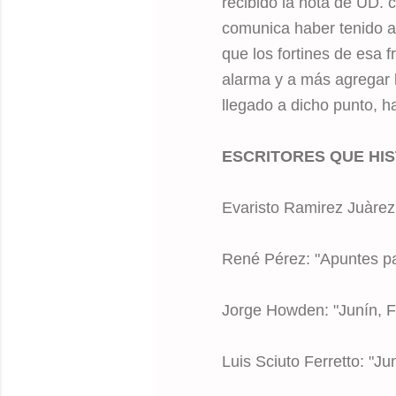
recibido la nota de UD. c
comunica haber tenido a
que los fortines de esa 
alarma y a más agregar l
llegado a dicho punto, ha
ESCRITORES QUE HI
Evaristo Ramirez Juàrez
René Pérez: "Apuntes par
Jorge Howden: "Junín, F
Luis Sciuto Ferretto: "Ju