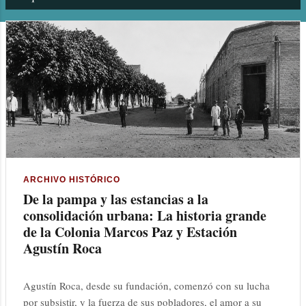
n
t
r
a
d
a
s
ARCHIVO HISTÓRICO
De la pampa y las estancias a la
consolidación urbana: La historia grande
de la Colonia Marcos Paz y Estación
Agustín Roca
Agustín Roca, desde su fundación, comenzó con su lucha
por subsistir, y la fuerza de sus pobladores, el amor a su