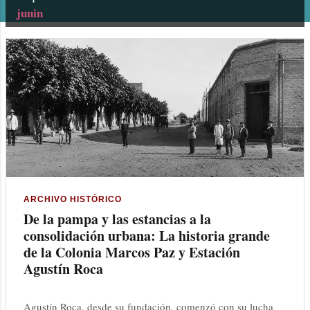
junin
n
t
r
a
d
a
s
ARCHIVO HISTÓRICO
De la pampa y las estancias a la
consolidación urbana: La historia grande
de la Colonia Marcos Paz y Estación
Agustín Roca
Agustín Roca, desde su fundación, comenzó con su lucha