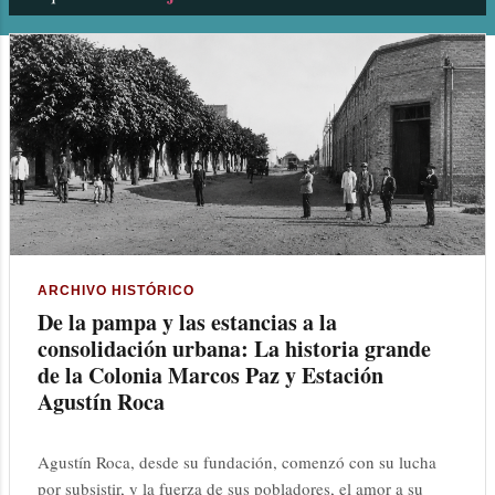
n
t
r
a
d
a
s
ARCHIVO HISTÓRICO
De la pampa y las estancias a la
consolidación urbana: La historia grande
de la Colonia Marcos Paz y Estación
Agustín Roca
Agustín Roca, desde su fundación, comenzó con su lucha
por subsistir, y la fuerza de sus pobladores, el amor a su