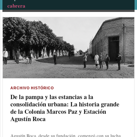
cabrera
n
t
r
a
d
a
s
ARCHIVO HISTÓRICO
De la pampa y las estancias a la
consolidación urbana: La historia grande
de la Colonia Marcos Paz y Estación
Agustín Roca
Agustín Roca, desde su fundación, comenzó con su lucha