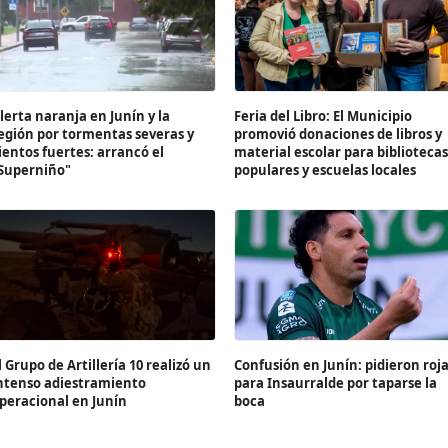
lerta naranja en Junín y la
Feria del Libro: El Municipio
egión por tormentas severas y
promovió donaciones de libros y
ientos fuertes: arrancó el
material escolar para bibliotecas
Superniño"
populares y escuelas locales
l Grupo de Artillería 10 realizó un
Confusión en Junín: pidieron roj
ntenso adiestramiento
para Insaurralde por taparse la
peracional en Junín
boca