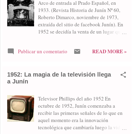
que marcó el barrio Prado Español en el
Arco de entrada al Prado Español, en
crecimiento y en la transformación de
1933. (Revista Historia de Junín Nº 60,
Junín, su curiosa biografía llegó al
Roberto Dimarco, noviembre de 1973,
deporte, constituyendo un interesante
extraída del sitio de facebook Junín). En
registro de épocas y ambientes, de
1952 se decidía la venta de un lugar que
hábitos, de prácticas y valores que las
fue, durante cinco décadas, el punto de
sociedades humildes y pueblerinas
concentración de los juninenses. Por su
poseen todavía hoy. Y en el abanico de
READ MORE »
Publicar un comentario
escenario pasaron las orquestas y las
conductas deportivas y culturales, surge
voces de Franchini-Pontier, Alberto
un recuerdo trascendente: La cancha del
Podestá, Julio Sosa, Florindo Sasone,
Turco Lorenzo. Fue un reducto histórico
1952: La magia de la televisión llega
Jorge Casal, Roberto Chanel, Francisco
de pelota a paleta, una especialidad que
a Junín
Rotundo, Carlos Roldán, Floreal Ruiz,
trajeron los va...
Alberto Marino, Angel D´Agostino, Tino
García, Rubén Cané, Hugo Mazone y su
Televisor Phillips del año 1952 En
Jazz Band. Escribe Roberto Torres Nota
octubre de 1952, Junín comenzaba a
publicada en suplemento especial del
recibir las primeras señales de lo que en
diario LA VERDAD, agosto de 2012
aquel momento era la innovación
Durante cincuenta años, el “Prado
tecnológica que cambiaría luego la vida
Español” fue el escenario de reuniones