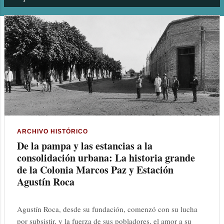
n
t
r
a
d
a
s
ARCHIVO HISTÓRICO
De la pampa y las estancias a la
consolidación urbana: La historia grande
de la Colonia Marcos Paz y Estación
Agustín Roca
Agustín Roca, desde su fundación, comenzó con su lucha
por subsistir, y la fuerza de sus pobladores, el amor a su