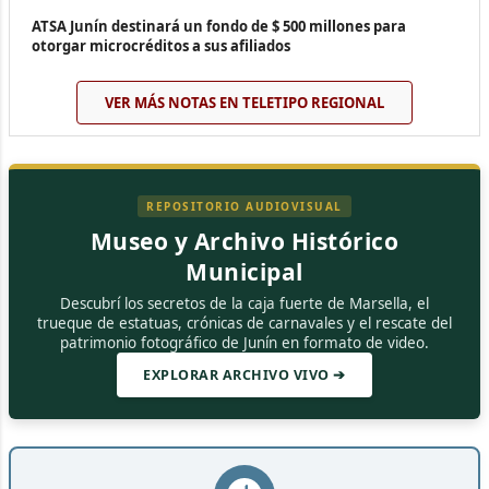
ATSA Junín destinará un fondo de $ 500 millones para
otorgar microcréditos a sus afiliados
VER MÁS NOTAS EN TELETIPO REGIONAL
REPOSITORIO AUDIOVISUAL
Museo y Archivo Histórico
Municipal
Descubrí los secretos de la caja fuerte de Marsella, el
trueque de estatuas, crónicas de carnavales y el rescate del
patrimonio fotográfico de Junín en formato de video.
EXPLORAR ARCHIVO VIVO ➔