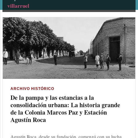
villarruel
n
t
r
a
d
a
s
ARCHIVO HISTÓRICO
De la pampa y las estancias a la
consolidación urbana: La historia grande
de la Colonia Marcos Paz y Estación
Agustín Roca
Agustín Roca, desde su fundación, comenzó con su lucha