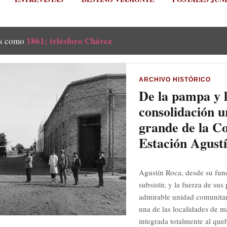
1861; telésforo Chávez
as como
ARCHIVO HISTÓRICO
De la pampa y l
consolidación u
grande de la C
Estación Agust
Agustín Roca, desde su fun
subsistir, y la fuerza de su
admirable unidad comunitar
una de las localidades de m
integrada totalmente al queh