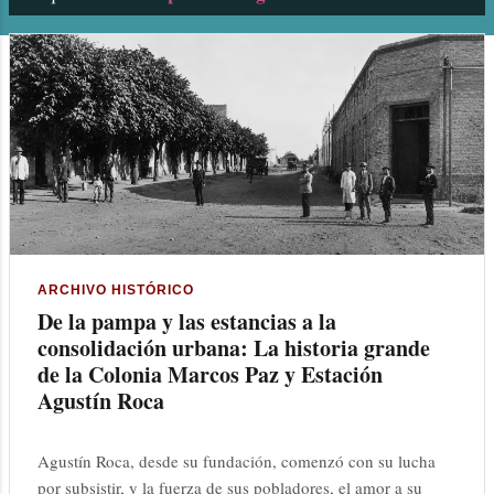
n
t
r
a
d
a
s
ARCHIVO HISTÓRICO
De la pampa y las estancias a la
consolidación urbana: La historia grande
de la Colonia Marcos Paz y Estación
Agustín Roca
Agustín Roca, desde su fundación, comenzó con su lucha
por subsistir, y la fuerza de sus pobladores, el amor a su