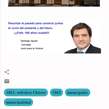
1861; telésforo Chávez
1862
municipales
municipalidad