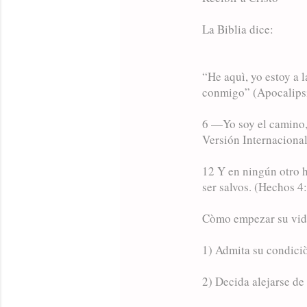
La Biblia dice:
“He aquì, yo estoy a l
conmigo” (Apocalipsi
6 —Yo soy el camino, 
Versión Internaciona
12 Y en ningún otro h
ser salvos. (Hechos 4
Còmo empezar su vida
1) Admita su condici
2) Decida alejarse de