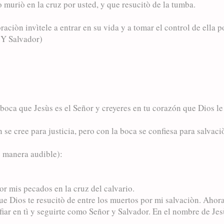
 muriò en la cruz por usted, y que resucitò de la tumba.
aciòn invìtele a entrar en su vida y a tomar el control de ella p
 Y Salvador)
 boca que Jesùs es el Señor y creyeres en tu corazón que Dios le 
 se cree para justicia, pero con la boca se confiesa para salva
e manera audible):
or mis pecados en la cruz del calvario.
e Dios te resucitò de entre los muertos por mi salvaciòn. Ahor
fiar en tì y seguirte como Señor y Salvador. En el nombre de Je