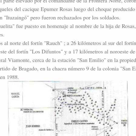
 parte elevado por el comandante de la Frontera Norte, coron
ueles del cacique Epumer Rosas luego del choque producido en
ín "Ituzaingó" pero fueron rechazados por los soldados.
elita" fue puesto en homenaje al nombre de la hija de Rosas,
s.
 al norte del fortín "Rauch" ; a 26 kilómetros al sur del fortí
este del fortín "Los Difuntos" y a 17 kilómetros al noroeste de
eral Viamonte, cerca de la estación "San Emilio" en la prop
artido de Bragado, en la chacra número 9 de la colonia "San E
 en 1988.