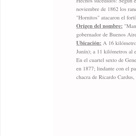
Hechos sucedidos: Según el
noviembre de 1862 los ranq
"Hornitos" atacaron el fort
Orígen del nombre:
"Manu
gobernador de Buenos Aire
Ubicación:
A 16 kilómetros
Junín); a 11 kilómetros al 
En el cuartel sexto de Gen
en 1877; lindante con el p
chacra de Ricardo Cardus,