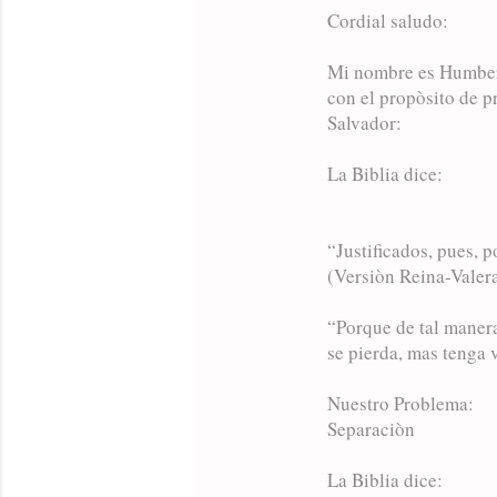
Cordial saludo:
e
n
Mi nombre es Humbert
t
con el propòsito de pr
Salvador:
a
r
La Biblia dice:
i
o
s
“Justificados, pues, 
(Versiòn Reina-Valer
“Porque de tal manera
se pierda, mas tenga 
Nuestro Problema:
Separaciòn
La Biblia dice: