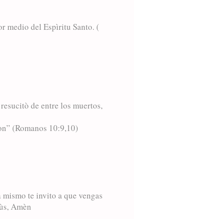
or medio del Espìritu Santo. (
resucitò de entre los muertos,
ciòn” (Romanos 10:9,10)
a mismo te invito a que vengas
sùs, Amèn