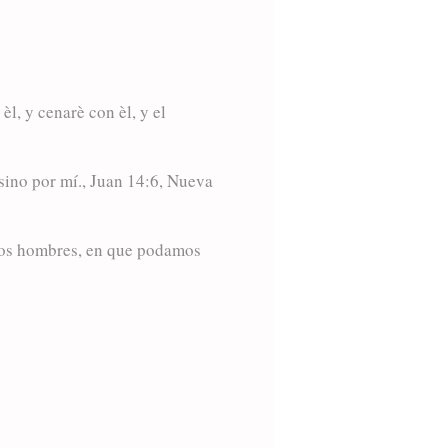
èl, y cenarè con èl, y el
sino por mí., Juan 14:6, Nueva
 los hombres, en que podamos