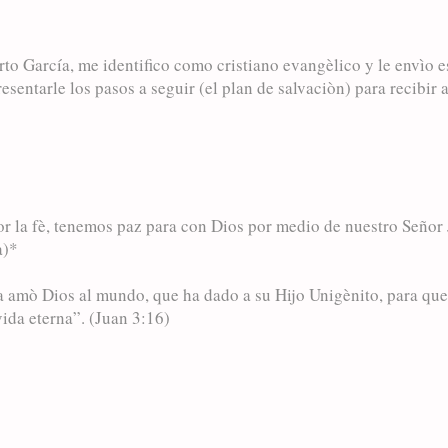
o García, me identifico como cristiano evangèlico y le envìo e
esentarle los pasos a seguir (el plan de salvaciòn) para recibir
por la fè, tenemos paz para con Dios por medio de nuestro Señor
a)*
 amò Dios al mundo, que ha dado a su Hijo Unigènito, para que 
vida eterna”. (Juan 3:16)