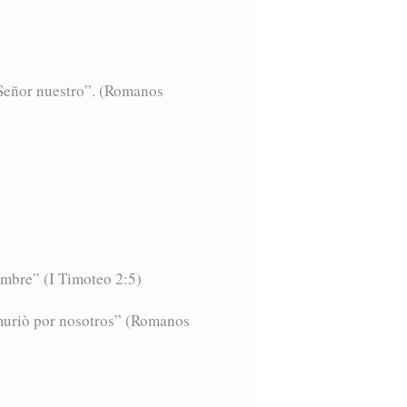
 Señor nuestro”. (Romanos
ombre” (I Timoteo 2:5)
 muriò por nosotros” (Romanos