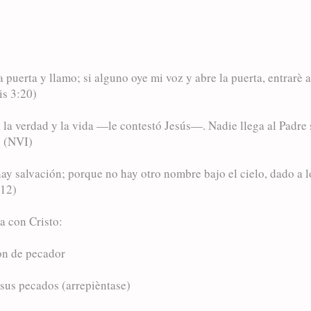
a puerta y llamo; si alguno oye mi voz y abre la puerta, entrarè a 
s 3:20)
la verdad y la vida —le contestó Jesús—. Nadie llega al Padre 
l (NVI)
ay salvación; porque no hay otro nombre bajo el cielo, dado a
:12)
 con Cristo:
òn de pecador
 sus pecados (arrepièntase)