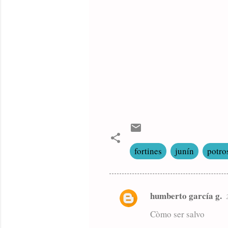
fortines
junín
potro
humberto garcía g.
C
o
Còmo ser salvo
m