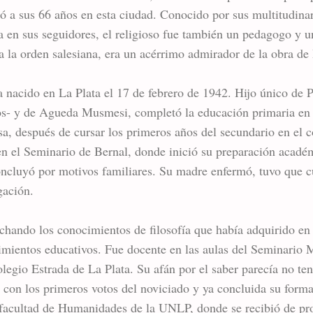
ió a sus 66 años en esta ciudad. Conocido por sus multitudina
a en sus seguidores, el religioso fue también un pedagogo y un
a la orden salesiana, era un acérrimo admirador de la obra d
ía nacido en La Plata el 17 de febrero de 1942. Hijo único de
icos- y de Agueda Musmesi, completó la educación primaria en 
osa, después de cursar los primeros años del secundario en el
en el Seminario de Bernal, donde inició su preparación acadé
oncluyó por motivos familiares. Su madre enfermó, tuvo que 
gación.
chando los conocimientos de filosofía que había adquirido e
ecimientos educativos. Fue docente en las aulas del Seminario
legio Estrada de La Plata. Su afán por el saber parecía no tene
r con los primeros votos del noviciado y ya concluida su forma
a facultad de Humanidades de la UNLP, donde se recibió de pr