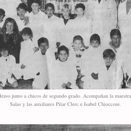
Bravo junto a chicos de segundo grado. Acompañan la maestra
Salas y las auxiliares Pilar Clerc e Isabel Chiocconi.