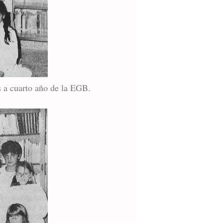
s a cuarto año de la EGB.