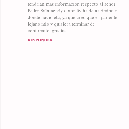
tendrian mas informacion respecto al señor
e
Pedro Salamendy como fecha de nacimineto
n
donde nacio etc, ya que creo que es pariente
t
lejano mio y quisiera terminar de
confirmalo. gracias
a
r
RESPONDER
i
o
s