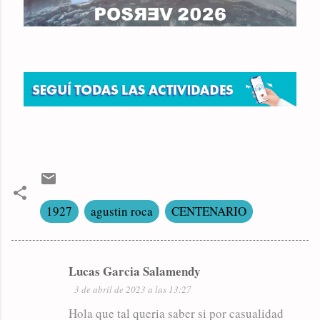
1927
agustin roca
CENTENARIO
Lucas Garcia Salamendy
C
3 de abril de 2023 a las 13:27
o
Hola que tal queria saber si por casualidad
m