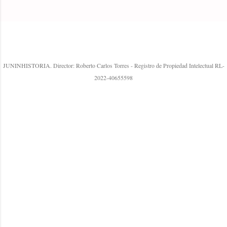
P
u
Con la tecnología de Blogger
b
l
JUNINHISTORIA. Director: Roberto Carlos Torres - Registro de Propiedad Intelectual RL-
i
2022-40655598
c
a
r
u
n
c
o
m
e
n
t
a