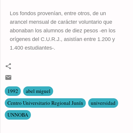
Los fondos provenían, entre otros, de un
arancel mensual de carácter voluntario que
abonaban los alumnos de diez pesos -en los
orígenes del C.U.R.J., asistían entre 1.200 y
1.400 estudiantes-.
1992
abel miguel
Centro Universitario Regional Junín
universidad
UNNOBA
C