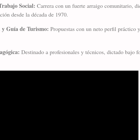
Trabajo Social:
Carrera con un fuerte arraigo comunitario, di
ución desde la década de 1970.
a y Guía de Turismo:
Propuestas con un neto perfil práctico y
agógica:
Destinado a profesionales y técnicos, dictado bajo