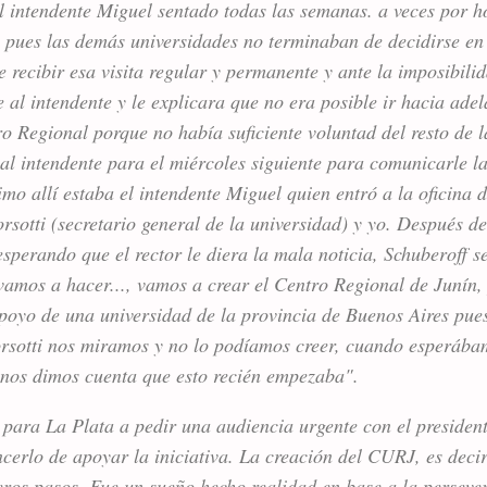
 al intendente Miguel sentado todas las semanas. a veces por 
, pues las demás universidades no terminaban de decidirse en
recibir esa visita regular y permanente y ante la imposibilid
 al intendente y le explicara que no era posible ir hacia ade
o Regional porque no había suficiente voluntad del resto de l
 al intendente para el miércoles siguiente para comunicarle l
mo allí estaba el intendente Miguel quien entró a la oficina d
tti (secretario general de la universidad) y yo. Después de 
erando que el rector le diera la mala noticia, Schuberoff se 
 vamos a hacer..., vamos a crear el Centro Regional de Junín,
apoyo de una universidad de la provincia de Buenos Aires pue
orsotti nos miramos y no lo podíamos creer, cuando esperába
 nos dimos cuenta que esto recién empezaba".
ara La Plata a pedir una audiencia urgente con el president
cerlo de apoyar la iniciativa. La creación del CURJ, es decir
ros pasos. Fue un sueño hecho realidad en base a la persever