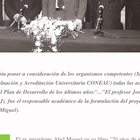
ía poner a consideración de los organismos competentes (M
uación y Acreditación Universitaria CONEAU) todas las ac
el Plan de Desarrollo de los últimos años"..."El profesor Jo
), fue el responsable académico de la formulación del proye
 Miguel).
El ex intendente Abel Miguel en su libro "20 años de g