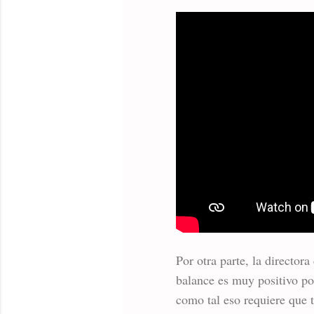
Por otra parte, la directo
balance es muy positivo po
como tal eso requiere que t