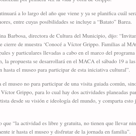
nuará a lo largo del año que viene y ya se planifica cuál será
ores, entre cuyas posibilidades se incluye a “Batato” Barea.
ina Barbosa, directora de Cultura del Municipio, dijo: “Invit
 de cierre de muestra ‘Conocé a Víctor Grippo. Familias al 
pales y particulares llevadas a cabo en el marco del programa
ón, la propuesta se desarrollará en el MACA el sábado 19 a l
n hasta el museo para participar de esta iniciativa cultural”.
a el museo no para participar de una visita guiada común, si
 Víctor Grippo, para lo cual hay dos actividades planeadas par
artista desde su visión e ideología del mundo, y comparta esto 
que “la actividad es libre y gratuita, no tienen que llevar ni
ente ir hasta el museo y disfrutar de la jornada en familia”.