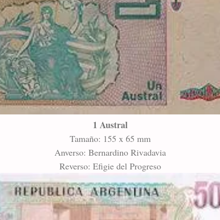
1 Austral
Tamaño: 155 x 65 mm
Anverso: Bernardino Rivadavia
Reverso: Efigie del Progreso