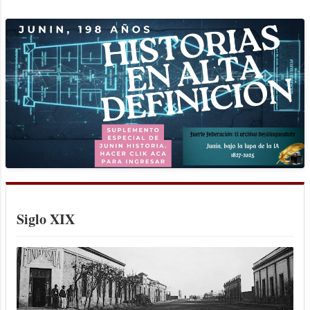
tenemos que hacer todo lo posible para
fortalecerla y mantenerla". Una gran
cantidad de juninenses se acercaron a la
calle Roque Sáenz Peña, en familia, con
amigos y representando a más de 70
instituciones civiles y deportivas,
delegaciones, asociaciones,
colectividades, para participar del desfile
cívico y celebrar los 40 años
ininterrumpidos de democracia en
nuestro país. “La pluralidad de voces, la
división de poderes, la diversidad, esto en
definitiva es la democracia, es gratificante
Siglo XIX
ver a todas las instituciones y vecinos que
participaron en este gran d...