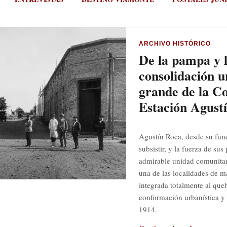
ARCHIVO HISTÓRICO
De la pampa y l
consolidación u
grande de la C
Estación Agust
Agustín Roca, desde su fun
subsistir, y la fuerza de su
admirable unidad comunitar
una de las localidades de m
integrada totalmente al queh
conformación urbanística y 
1914.