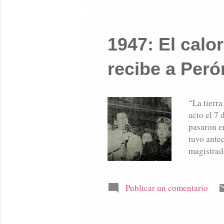
renovación
1947: El calo
recibe a Peró
“La tierra
acto el 7 
pasaron e
tuvo antec
magistrad
manifestac
ocasión pr
estimándo
Publicar un comentario
especial 
quien en f