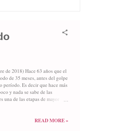
do
bre de 2018) Hace 63 años que el
íodo de 35 meses, antes del golpe
to período. Es decir que hace más
poco y nada se sabe de las
es una de las etapas de mayor
 de Héctor Asor Blasí, primer
e de una alianza de clases
ía del sector más combativo del
READ MORE »
ronista que irrumpía con su