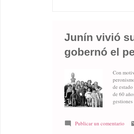
Junín vivió 
gobernó el p
Con motiv
peronismo
de estado 
de 60 años
gestiones 
auge y pro
intendent
interparti
Publicar un comentario
radicalis