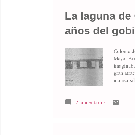
La laguna de 
años del gobi
Colonia de
Mayor Arr
imaginaba
gran atra
municipal
Mercante)
del desar
nacional 
2 comentarios
preocupac
al públic