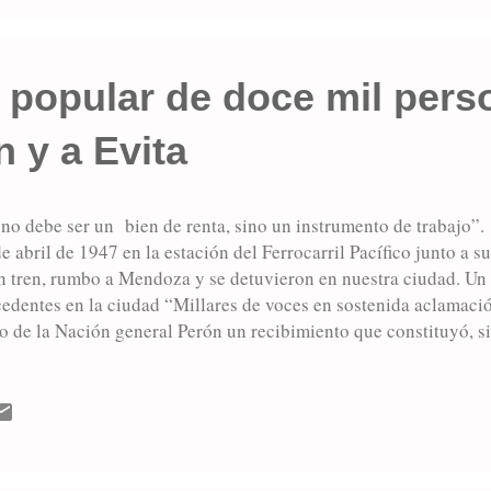
 revolucionaria y que inscribiría las págin...
r popular de doce mil per
n y a Evita
 no debe ser un bien de renta, sino un instrumento de trabajo”. 
de abril de 1947 en la estación del Ferrocarril Pacífico junto a
n tren, rumbo a Mendoza y se detuvieron en nuestra ciudad. Un 
edentes en la ciudad “Millares de voces en sostenida aclamación
o de la Nación general Perón un recibimiento que constituyó, s
ión elocuente de la adhesión que le presta la ciudadanía de nue
opicia para exteriorizarse”, publica el diario La Verdad en su e
se en doce mil las personas que acompañaron el paso del prime
de Villa Belgrano, barriada esencialmente obrera que se volcó c
orma tan fiel capta sus inquietudes y de ellas toma s...