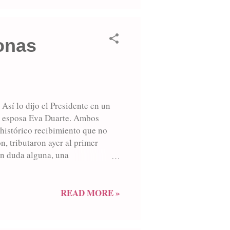
sonas
Así lo dijo el Presidente en un
 su esposa Eva Duarte. Ambos
histórico recibimiento que no
, tributaron ayer al primer
in duda alguna, una
stra ciudad, y que halló la
dición del 8 de abril de 1947,
r mandatario por la ciudad, “en
READ MORE »
on ganas de expresar su saludo a