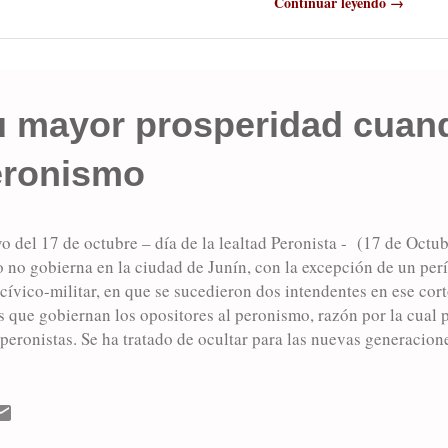
Continuar leyendo →
su mayor prosperidad cuan
eronismo
o del 17 de octubre – día de la lealtad Peronista - (17 de Octu
 no gobierna en la ciudad de Junín, con la excepción de un per
cívico-militar, en que se sucedieron dos intendentes en ese cor
 que gobiernan los opositores al peronismo, razón por la cual 
peronistas. Se ha tratado de ocultar para las nuevas generacion
speridad para la ciudad de Junín, que fue sin dudas, la gestión
e peronista de nuestra ciudad. Como es sabido, el peronismo nac
darias con una fuerte impronta obrera y popular. Blasi, que ven
mo, detrás de las ideas de Moisés Lebensohn, abrazó la causa pe