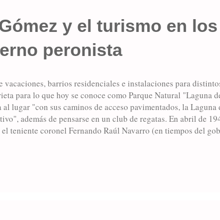
Gómez y el turismo en los
erno peronista
 vacaciones, barrios residenciales e instalaciones para distinto
ieta para lo que hoy se conoce como Parque Natural "Laguna de
 al lugar "con sus caminos de acceso pavimentados, la Laguna d
ctivo", además de pensarse en un club de regatas. En abril de 1
 el teniente coronel Fernando Raúl Navarro (en tiempos del g
 en el primer período del Presidente Juan Domingo Perón, tambi
rollo local. El diario La Verdad del domingo 20 de abril de 194
mayor Alfredo Arrieta, era jefe de la comuna siempre constituyó
iones el transformar la laguna de Gómez en un lugar de atracc
o las máximas comodidades. En los delineamientos genera...