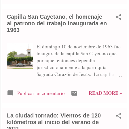
condena a Adalberto Cuello, asesino del
menor Tomás Santillán, homicidio
Capilla San Cayetano, el homenaje
ocurrido en Lincoln. Se inaugura el
al patrono del trabajo inaugurada en
rectorado de la UNNOBA en el chalet de
1963
Mr York. Sarmiento vuelve al Nacional
"B". El Concejo Deliberante aprueba la
enajenación del predio de la Terminal de
El domingo 10 de noviembre de 1963 fue
Omnibus. Parque Natural "Laguna de
inaugurada la capilla San Cayetano que
Gómez", epicentro de miniturismo
por aquel entonces dependía
regional en 2012.
jurisdiccionalmente a la parroquia
Sagrado Corazón de Jesús. La capilla fue
apadrinada por Mariana B. de Crocci y
Mateo Creccia. Frente de la Capilla San
READ MORE »
Publicar un comentario
Cayetano en Cichero y Dorrego,
actualmente bajo la jurisdicción de la
parroquia Cristo Redentor. El domingo 10
La ciudad tornado: Vientos de 120
de noviembre de 1963 fue inaugurada la
kilómetros al inicio del verano de
capilla San Cayetano que por aquel
2011