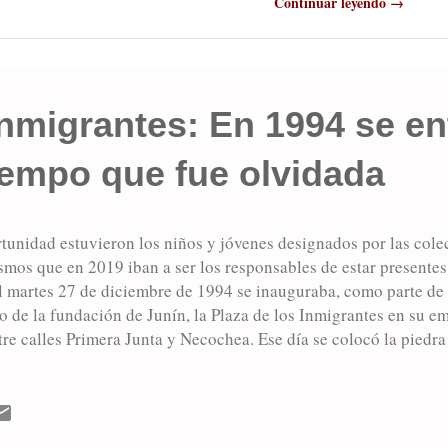
Continuar leyendo →
Inmigrantes: En 1994 se en
iempo que fue olvidada
rtunidad estuvieron los niños y jóvenes designados por las cole
smos que en 2019 iban a ser los responsables de estar presentes 
l martes 27 de diciembre de 1994 se inauguraba, como parte de 
io de la fundación de Junín, la Plaza de los Inmigrantes en su 
re calles Primera Junta y Necochea. Ese día se colocó la piedr
n tubo en cuyo interior se encuentra toda la documentación rela
 exhibida 25 años después, es decir, en 2019. En la oportunidad
s por las colectividades en Junín que debían ser los mismos qu
resentes y retirar dicho tubo, algo que nunca sucedió. En esa op