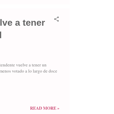
lve a tener
l
dente vuelve a tener un
menos votado a lo largo de doce
READ MORE »