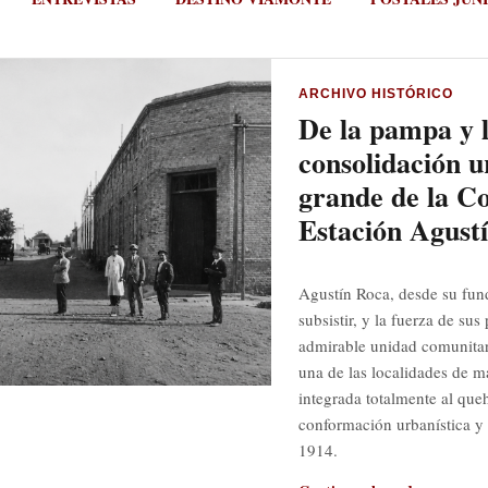
ARCHIVO HISTÓRICO
De la pampa y l
consolidación u
grande de la C
Estación Agust
Agustín Roca, desde su fun
subsistir, y la fuerza de su
admirable unidad comunitar
una de las localidades de m
integrada totalmente al queh
conformación urbanística y 
1914.