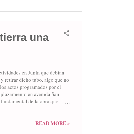
tierra una
ctividades en Junín que debían
y retirar dicho tubo, algo que no
los actos programados por el
emplazamiento en avenida San
a fundamental de la obra que
tiva al acto, la cual debía ser
 estuvieron los niños y jóvenes
e en 2019 serán los responsables
READ MORE »
ortunidad, el intendente por