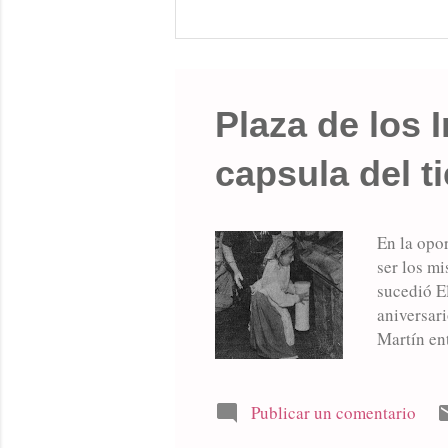
Plaza de los 
capsula del t
En la opo
ser los mi
sucedió E
aniversar
Martín ent
contiene u
retirada y
designado
Publicar un comentario
de estar p