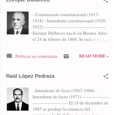
de octubre de 2011 volvió a ganar las
camino pavimentado al balneario, obra
elecciones con igual proporción de votos.
que se inauguraría en 1947. Ejerció el
- Comisionado constitucional (1917-
En sus prime...
cargo de intendente hasta el 29 de julio
1918) - Intendente constitucional (1920-
de 1944, cuando le traspasó el poder
1922) ----------------------------------------
comunal al Mayor Alfredo Arrieta.
Enrique Dulbecco nació en Buenos Aires
Falleció el 7 de enero de 1960.
el 24 de febrero de 1860. Se radicó en
Junín en 1892. En política militó en la
Unión Cívica Radical, llegando a ser
READ MORE »
Publicar un comentario
comisionado municipal en 1917-1918 e
intendente en 1920-1922.
Raúl López Pedraza
- Intendente de facto (1967-1968) -
Intendente de facto (1971) -----------------
----------------------- El 19 de diciembre de
1967 se produjo la renuncia del