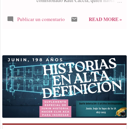
comisionado Raúl Caccia, quien había
sido nombrado por el interventor de la
provincia de Buenos Aires luego del
READ MORE »
Publicar un comentario
golpe militar que derrocó al presidente
Illia. Pocos días después, el 31 de
diciembre, el coronel retirado Raúl López
Pedraza fue designado para reemplazarlo
MÁS ENTRADAS
de manera interina, como nuevo
comisionado. Arribó a Junín el 4 de enero
de 1968, y ejerció el cargo hasta ser
reemplazado ese mismo año por Pablo
Bava Bussalino. Tres años después
ocurriría una situación similar cuando el
coronel Degano renunció al cargo de
intendente. El 29 de junio de 1971 el
brigadier Horacio Rivara, gobernador de
facto de la provincia, designó en forma
interina nuevamente a Raúl López
Pedraza para ocupar el cargo de