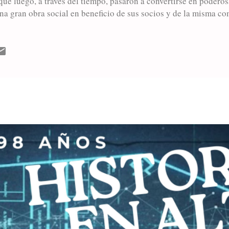
que luego, a través del tiempo, pasaron a convertirse en poderos
una gran obra social en beneficio de sus socios y de la misma 
e jalonan esa trayectoria con halagos de triunfos,. En esta opo
 allá por 1935, colmó de satisfacción a los simpatizantes del C
 por todos quienes concurrían a las canchas en busca de emocion
o el galardón de ese campeonato organizado por la Liga Deporti
ue son ya recuerdo permanente: "Rodo"...
MÁS ENTRADAS