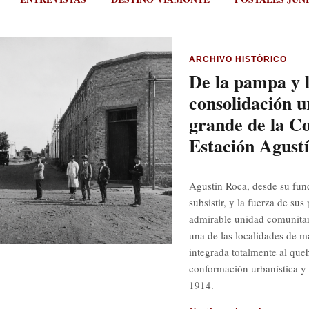
ARCHIVO HISTÓRICO
De la pampa y l
consolidación u
grande de la C
Estación Agust
Agustín Roca, desde su fun
subsistir, y la fuerza de su
admirable unidad comunitar
una de las localidades de m
integrada totalmente al queh
conformación urbanística y 
1914.