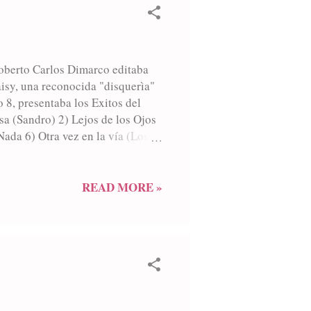
 Roberto Carlos Dimarco editaba
isy, una reconocida "disquerìa"
 8, presentaba los Exitos del
a (Sandro) 2) Lejos de los Ojos
Nada 6) Otra vez en la vía (Los
o Nebbia) 9) Amor Desesperado
READ MORE »