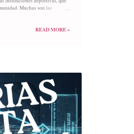
as instituciones deportivas, que
comunidad. Muchas son las
rtunidad vale recordar a un gran
lub Atlético Rivadavia y fue
es y de buen fútbol. El plantel
READ MORE »
va del Oeste, nos dice de estos