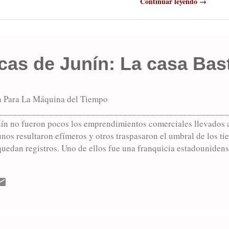
Continuar leyendo →
icas de Junín: La casa Bas
 Para La Máquina del Tiempo
__________________________________________________
unín no fueron pocos los emprendimientos comerciales llevados
unos resultaron efímeros y otros traspasaron el umbral de los t
quedan registros. Uno de ellos fue una franquicia estadounidens
 le fuera otorgada a Matildo Belén Postal, un desertor del ejér
sado al país con papeles de ciudadanía guaraní falsos. Postal r
 la calle XX de Septiembre. Pero con la sanción de la “Ley de a
 Percy Rosso, que prohibía el expendio de bebidas alcohólicas e
s ingresos fueron seriamente afectados y tuvo que presentar qu..