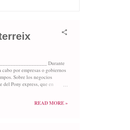
terreix
__________________ Durante
 a cabo por empresas o gobiernos
iempos. Sobre los negocios
e del Pony express, que en
cito de Roca que había huido al
egenteaba una pulpería ubicada
READ MORE »
ridez de los estaños”, proclamada
ntre la una de la tarde y las once
.