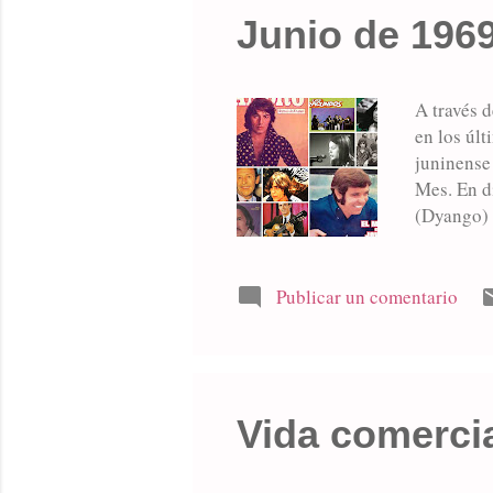
Junio de 1969
A través d
en los úl
juninense 
Mes. En d
(Dyango) 3
Náufragos
(Roberto 
Publicar un comentario
Vida comercia