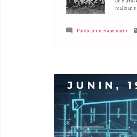
de barrio 
realizan 
hazañas qu
equipo que
aplaudido
Publicar un comentario
que obtuv
nombres q