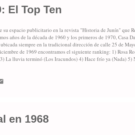
: El Top Ten
e su espacio publicitario en la revista "Historia de Junín" que
timos años de la década de 1960 y los primeros de 1970, Casa Da
ubicada siempre en la tradicional dirección de calle 25 de Mayo
iciembre de 1969 encontramos el siguiente ranking: 1) Rosa Ros
) La lluvia terminó (Los Iracundos) 4) Hace frío ya (Nada) 5) 
) 7) Señorita María (Goyeneche) 8) Yo te daré una mano (Lit
Vicario) 10) Disculpe (Figueroa Reyes)
l en 1968